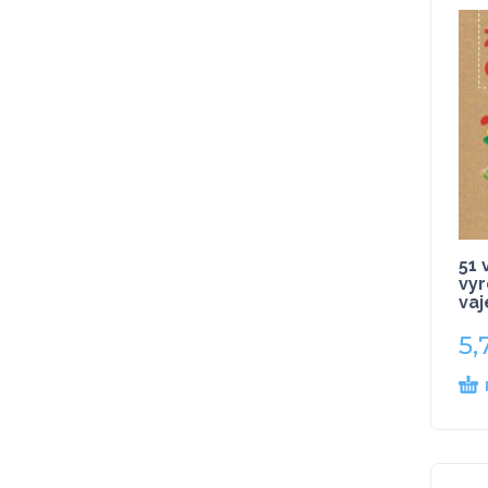
51 
vyr
vaj
5,