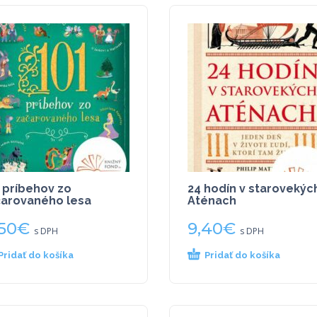
 príbehov zo
24 hodín v starovekýc
čarovaného lesa
Aténach
,50
€
9,40
€
s DPH
s DPH
Pridať do košíka
Pridať do košíka