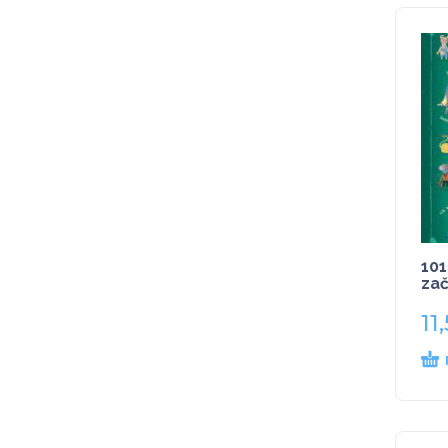
101
za
11