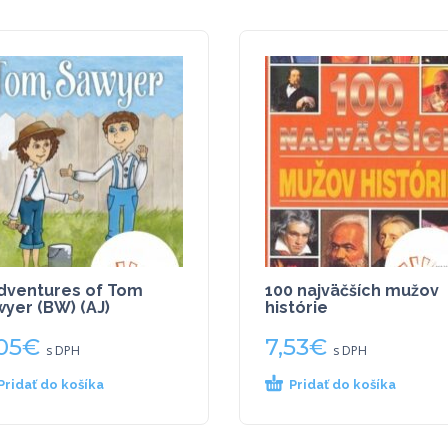
dventures of Tom
100 najväčších mužov
yer (BW) (AJ)
histórie
05
€
7,53
€
s DPH
s DPH
Pridať do košíka
Pridať do košíka