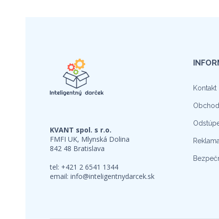
INFOR
Kontakt
Obchod
Odstúpe
KVANT spol. s r.o.
FMFI UK, Mlynská Dolina
Reklama
842 48 Bratislava
Bezpečn
tel: +421 2 6541 1344
email:
info@inteligentnydarcek.sk