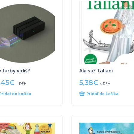
 farby vidíš?
Akí sú? Taliani
,45
€
5,38
€
s DPH
s DPH
Pridať do košíka
Pridať do košíka