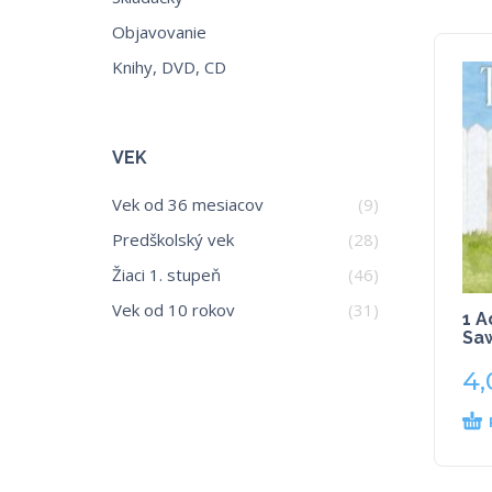
Objavovanie
Knihy, DVD, CD
VEK
Vek od 36 mesiacov
(9)
Predškolský vek
(28)
Žiaci 1. stupeň
(46)
Vek od 10 rokov
(31)
1 A
Saw
4,