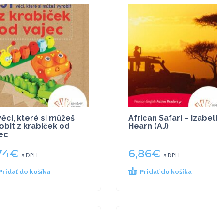
věcí, které si můžeš
African Safari – Izabel
obit z krabiček od
Hearn (AJ)
ec
74
€
6,86
€
s DPH
s DPH
Pridať do košíka
Pridať do košíka