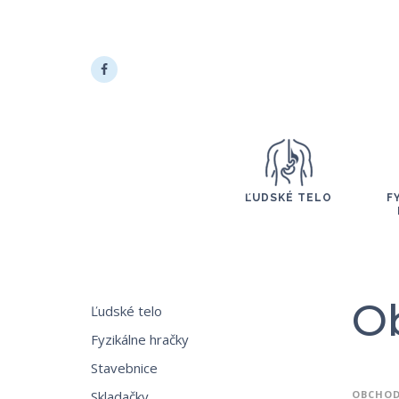
ĽUDSKÉ TELO
F
O
Ľudské telo
Fyzikálne hračky
Stavebnice
Skladačky
OBCHO