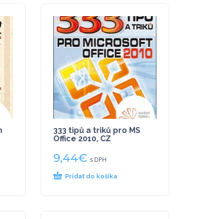
h
333 tipů a triků pro MS
Office 2010, CZ
9,44
€
s DPH
Pridať do košíka