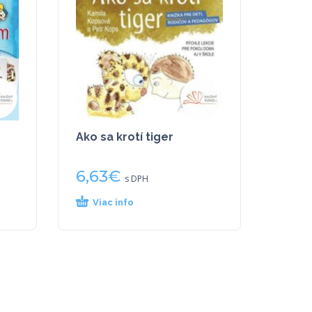
Ako sa krotí tiger
6,63
€
s DPH
Viac info