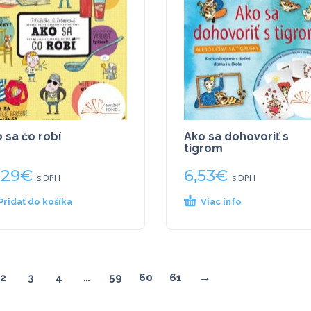
 sa čo robí
Ako sa dohovoriť s
tigrom
,29
€
6,53
€
s DPH
s DPH
Pridať do košíka
Viac info
→
2
3
4
…
59
60
61