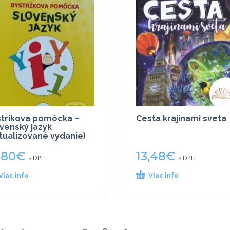
tríkova pomôcka –
Cesta krajinami sveta
venský jazyk
tualizované vydanie)
,80
€
13,48
€
s DPH
s DPH
Viac info
Viac info