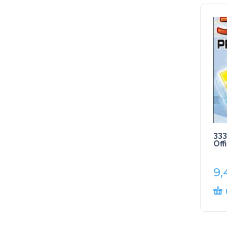
333
Off
9,