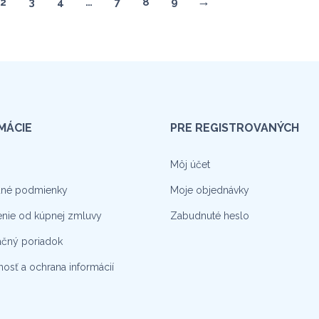
→
2
3
4
…
7
8
9
MÁCIE
PRE REGISTROVANÝCH
Môj účet
né podmienky
Moje objednávky
nie od kúpnej zmluvy
Zabudnuté heslo
čný poriadok
osť a ochrana informácií