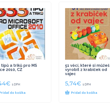
 tipů a triků pro MS
51 věcí, které si můžeš
ice 2010, CZ
vyrobit z krabiček od
vajec
44
€
5,74
€
s DPH
s DPH
Pridať do košíka
Pridať do košíka