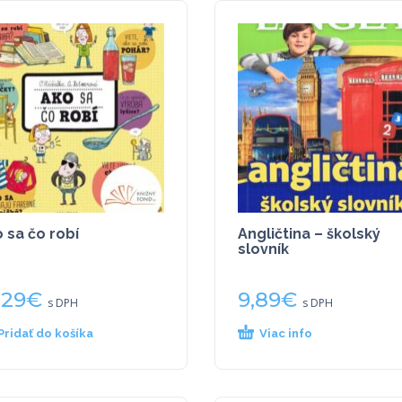
 sa čo robí
Angličtina – školský
slovník
,29
€
9,89
€
s DPH
s DPH
Pridať do košíka
Viac info