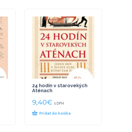
24 hodín v starovekých
Aténach
9,40
€
s DPH
Pridať do košíka