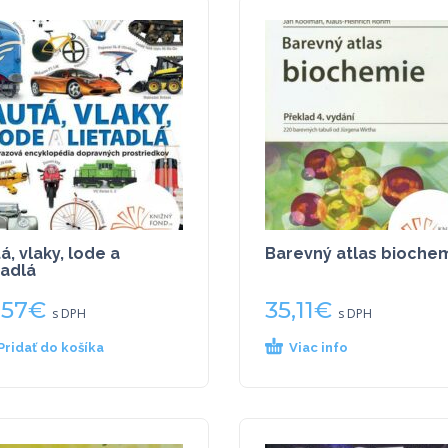
á, vlaky, lode a
Barevný atlas bioche
tadlá
,57
€
35,11
€
s DPH
s DPH
Pridať do košíka
Viac info