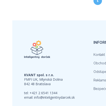
1
INFOR
Kontakt
Obchod
Odstúpe
KVANT spol. s r.o.
FMFI UK, Mlynská Dolina
Reklama
842 48 Bratislava
Bezpečn
tel: +421 2 6541 1344
email:
info@inteligentnydarcek.sk