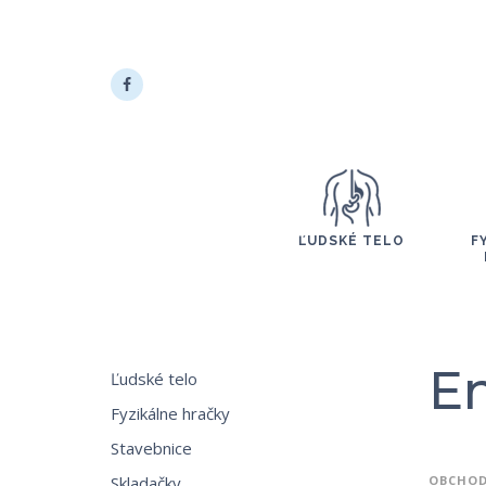
ĽUDSKÉ TELO
F
En
Ľudské telo
Fyzikálne hračky
Stavebnice
Skladačky
OBCHO