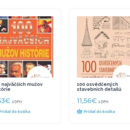
 najväčších mužov
100 osvédčených
tórie
stavebních detailú
53
€
11,56
€
s DPH
s DPH
Pridať do košíka
Pridať do košíka