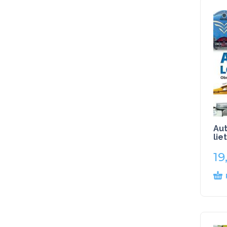
Aut
lie
19