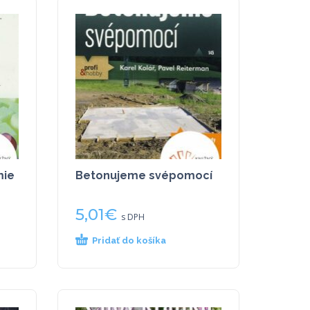
mie
Betonujeme svépomocí
5,01
€
s DPH
Pridať do košíka