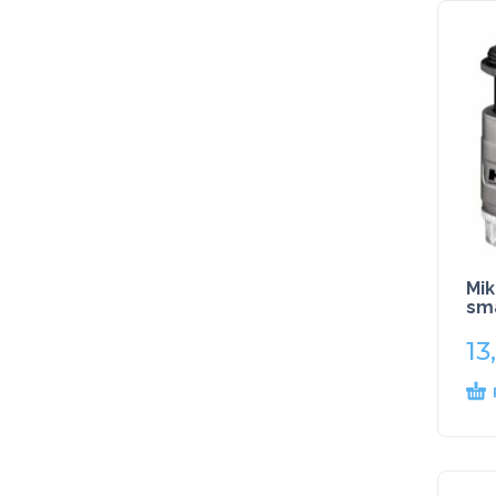
Mik
sma
13