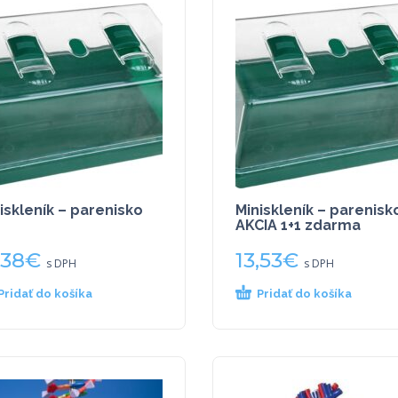
iskleník – parenisko
Miniskleník – parenisk
AKCIA 1+1 zdarma
,38
€
13,53
€
s DPH
s DPH
Pridať do košíka
Pridať do košíka