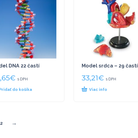
el DNA 22 častí
Model srdca – 29 častí
,65
€
33,21
€
s DPH
s DPH
Pridať do košíka
Viac info
→
2