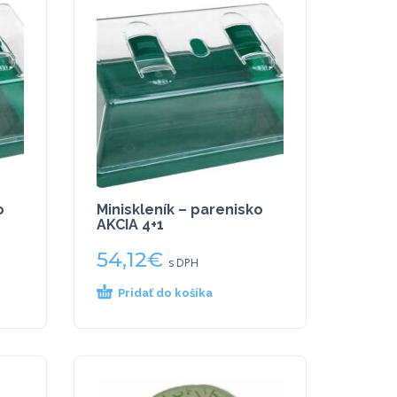
o
Miniskleník – parenisko
AKCIA 4+1
54,12
€
s DPH
Pridať do košíka