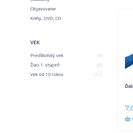
Objavovanie
Knihy, DVD, CD
VEK
Predškolský vek
(5)
Žiaci 1. stupeň
(8)
Vek od 10 rokov
(11)
Ďa
7,