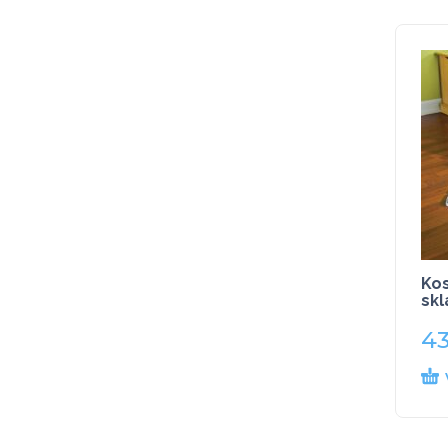
Kos
skl
43