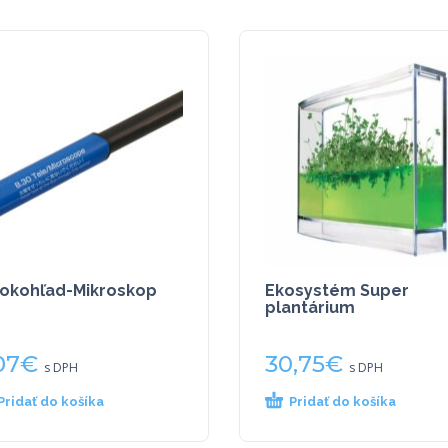
lokohľad-Mikroskop
Ekosystém Super
plantárium
07
€
30,75
€
s DPH
s DPH
Pridať do košíka
Pridať do košíka