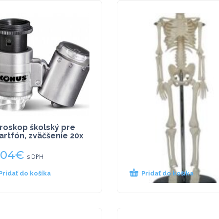
roskop školský pre
Mini kostra, 45cm –
rtfón, zväčšenie 20x
ekonomický model
,04
€
24,60
€
s DPH
s DPH
Pridať do košíka
Pridať do košíka