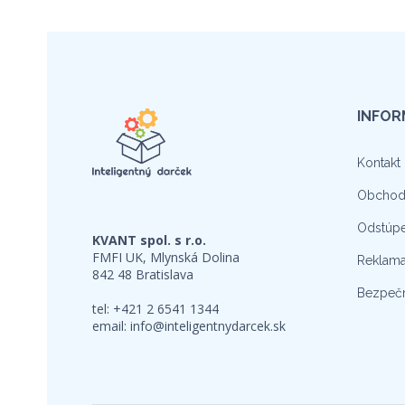
INFOR
Kontakt
Obchod
Odstúpe
KVANT spol. s r.o.
FMFI UK, Mlynská Dolina
Reklama
842 48 Bratislava
Bezpečn
tel: +421 2 6541 1344
email:
info@inteligentnydarcek.sk