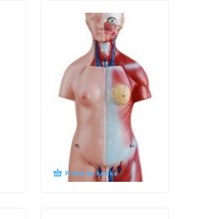
Mini torzo, 23-dielne,
rozoberateľné, 45 cm
99,02
€
s DPH
Pridať do košíka