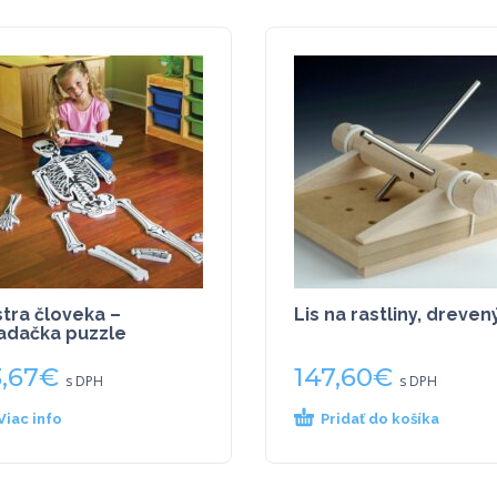
tra človeka –
Lis na rastliny, dreven
adačka puzzle
,67
€
147,60
€
s DPH
s DPH
Viac info
Pridať do košíka