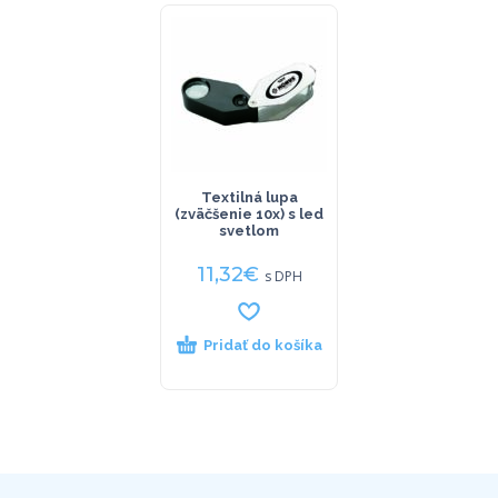
Textilná lupa
(zväčšenie 10x) s led
svetlom
11,32
€
s DPH
Pridať do košíka