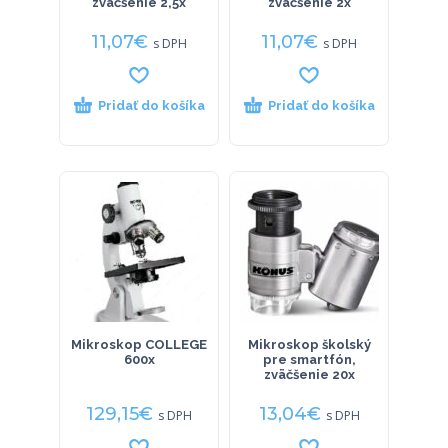
zväčšenie 2,5x
zväčšenie 2x
11,07
€
11,07
€
s DPH
s DPH
Pridať do košíka
Pridať do košíka
Mikroskop COLLEGE
Mikroskop školský
600x
pre smartfón,
zväčšenie 20x
129,15
€
13,04
€
s DPH
s DPH