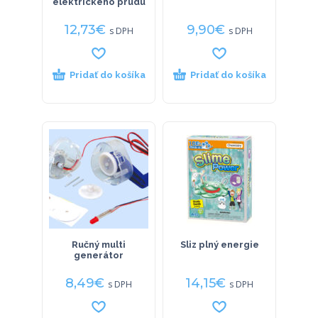
elektrického prúdu
12,73
€
9,90
€
s DPH
s DPH
Pridať do košíka
Pridať do košíka
Ručný multi
Sliz plný energie
generátor
8,49
€
14,15
€
s DPH
s DPH