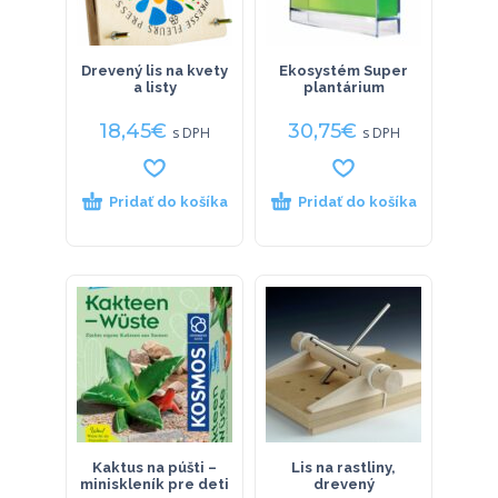
Drevený lis na kvety
Ekosystém Super
a listy
plantárium
18,45
€
30,75
€
s DPH
s DPH
Pridať do košíka
Pridať do košíka
Kaktus na púšti –
Lis na rastliny,
miniskleník pre deti
drevený