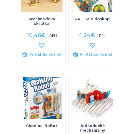
Archimedova
ART Kaleidoskop
skrutka
10,46
€
4,24
€
s DPH
s DPH
Pridať do košíka
Pridať do košíka
Chodiaci RoBot
Jednoduché
mechanizmy