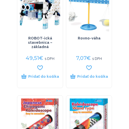
ROBOT-ická
Rovno-váha
stavebnica –
základná
49,51
€
7,07
€
s DPH
s DPH
Pridať do košíka
Pridať do košíka