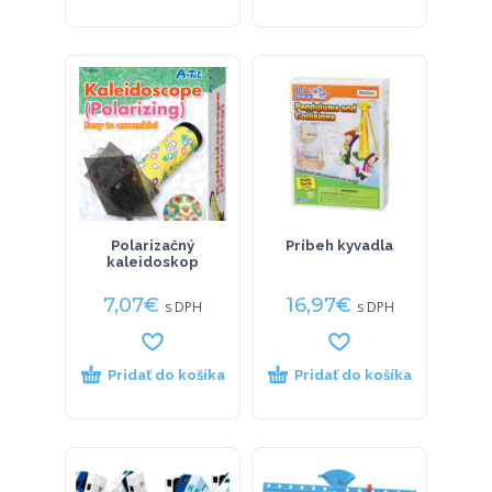
Polarizačný
Príbeh kyvadla
kaleidoskop
7,07
€
16,97
€
s DPH
s DPH
Pridať do košíka
Pridať do košíka