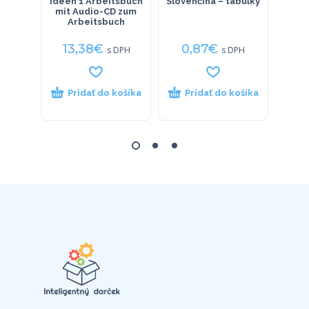
Ideen 1 Arbeitsbuch
Slovenčina – tabuľky
Lan
mit Audio-CD zum
CD-
Arbeitsbuch
Br
13,38
€
0,87
€
17
s DPH
s DPH
Pridať do košíka
Pridať do košíka
P