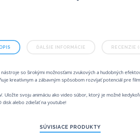
OPIS
ĎALŠIE INFORMÁCIE
RECENZIE (
a nástroje so širokými možnosťami zvukových a hudobných efektov, 
uje kreatívnym a zábavným spôsobom rozvíjať potenciál pre film
Uložte svoju animáciu ako video súbor, ktorý je možné kedykoľve
VD disk alebo zdieľať na youtube!
SÚVISIACE PRODUKTY