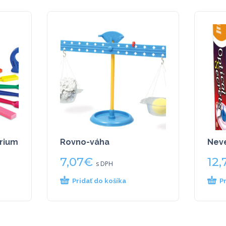
rium
Rovno-váha
Neve
7,07
€
12,
s DPH
Pridať do košíka
P