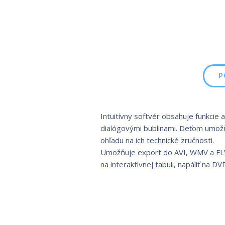
P
Intuitívny softvér obsahuje funkcie 
dialógovými bublinami. Deťom umožň
ohľadu na ich technické zručnosti.
Umožňuje export do AVI, WMV a FLV. 
na interaktívnej tabuli, napáliť na D