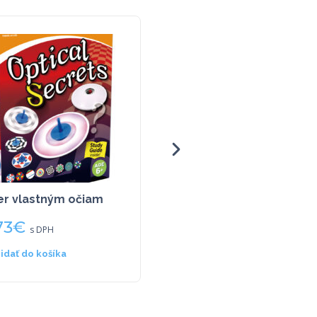
r vlastným očiam
Ako funguje elektrina?
73
€
8,49
€
s DPH
s DPH
ridať do košíka
Pridať do košíka