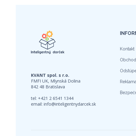
INFOR
Kontakt
Obchod
Odstúpe
KVANT spol. s r.o.
FMFI UK, Mlynská Dolina
Reklama
842 48 Bratislava
Bezpečn
tel: +421 2 6541 1344
email:
info@inteligentnydarcek.sk