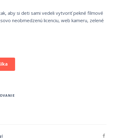
ak, aby si deti sami vedeli vytvoriť pekné filmové
časovo neobmedzenú licenciu, web kameru, zelené
šíka
OVANIE
NÍ