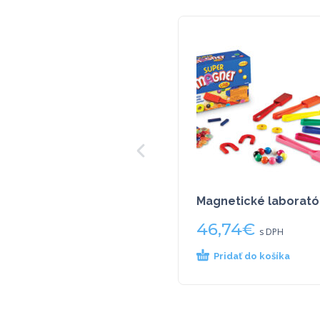
Magnetické laborató
46,74
€
s DPH
Pridať do košíka