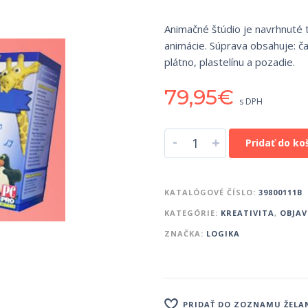
Animačné štúdio je navrhnuté t
animácie. Súprava obsahuje: 
plátno, plastelínu a pozadie.
79,95
€
s DPH
-
+
Pridať do ko
KATALÓGOVÉ ČÍSLO:
39800111B
KATEGÓRIE:
KREATIVITA
,
OBJAV
ZNAČKA:
LOGIKA
PRIDAŤ DO ZOZNAMU ŽELA