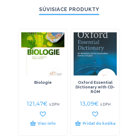
SÚVISIACE PRODUKTY
Biologie
Oxford Essential
N
Dictionary with CD-
m
ROM
v
121,47
€
13,09
€
16
s DPH
s DPH
Viac info
Pridať do košíka
P