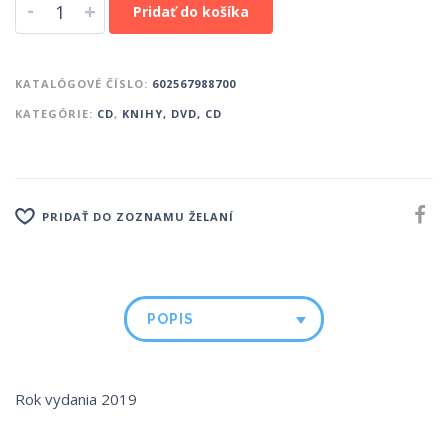
-
+
Pridať do košíka
KATALÓGOVÉ ČÍSLO:
602567988700
KATEGÓRIE:
CD
,
KNIHY, DVD, CD
PRIDAŤ DO ZOZNAMU ŽELANÍ
POPIS
Rok vydania 2019