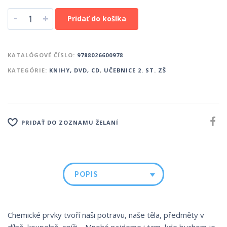
-
+
Pridať do košíka
KATALÓGOVÉ ČÍSLO:
9788026600978
KATEGÓRIE:
KNIHY, DVD, CD
,
UČEBNICE 2. ST. ZŠ
PRIDAŤ DO ZOZNAMU ŽELANÍ
POPIS
Chemické prvky tvoří naši potravu, naše těla, předměty v