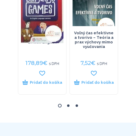
Language Games
Voľný čas efektívne
Politi
CD-ROM Network
a tvorivo – Teória a
British English
prax výchovy mimo
vyučovania
178,89
€
7,52
€
14
s DPH
s DPH
Pridať do košíka
Pridať do košíka
P