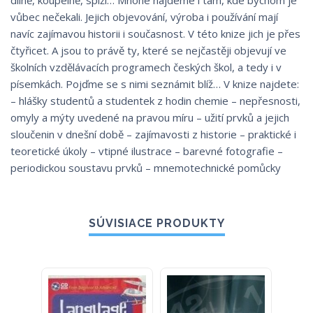
dílně, koupelně, spíži… Mnohé najdeme i tam, kde bychom je
vůbec nečekali. Jejich objevování, výroba i používání mají
navíc zajímavou historii i současnost. V této knize jich je přes
čtyřicet. A jsou to právě ty, které se nejčastěji objevují ve
školních vzdělávacích programech českých škol, a tedy i v
písemkách. Pojďme se s nimi seznámit blíž… V knize najdete:
– hlášky studentů a studentek z hodin chemie – nepřesnosti,
omyly a mýty uvedené na pravou míru – užití prvků a jejich
sloučenin v dnešní době – zajímavosti z historie – praktické i
teoretické úkoly – vtipné ilustrace – barevné fotografie –
periodickou soustavu prvků – mnemotechnické pomůcky
SÚVISIACE PRODUKTY