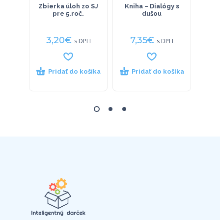
Zbierka úloh zo SJ
Kniha – Dialógy s
Pl
pre 5.roč.
dušou
Ubun
3,20
€
7,35
€
23
s DPH
s DPH
Pridať do košíka
Pridať do košíka
P