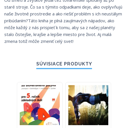
Od smetí a zvyškov jedál cez továrenské splodiny až po
staré stroje. Čo sa s týmito odpadkami deje, ako ovplyvňujú
naše životné prostredie a ako riešiť problém s ich neustálym
pribúdaním?Táto kniha je plná zaujímavých nápadov, ako
môže každý z nás prispieť k tomu, aby sa z našej planéty
stalo čistejšie, krajšie a lepšie miesto pre život. Aj malá
zmena totiž môže zmeniť celý svet!
SÚVISIACE PRODUKTY