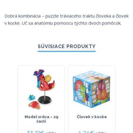
Dobrá kombinácia – puzzle tráviaceho traktu človeka a človek
v kocke. Uč sa anatómiu pomoocu týchto dvoch pomôcok.
SÚVISIACE PRODUKTY
Model srdca – 29
Človek v kocke
Vn
častí