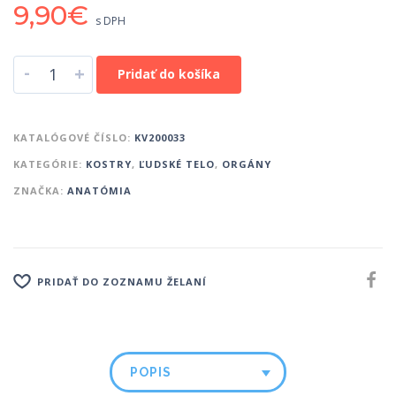
9,90
€
s DPH
-
+
Pridať do košíka
KATALÓGOVÉ ČÍSLO:
KV200033
KATEGÓRIE:
KOSTRY
,
ĽUDSKÉ TELO
,
ORGÁNY
ZNAČKA:
ANATÓMIA
PRIDAŤ DO ZOZNAMU ŽELANÍ
POPIS