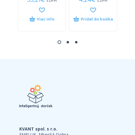
33,21
€
4,24
€
33
s DPH
s DPH
Viac info
Pridať do košíka
P
KVANT spol. s r.o.
FMFI UK, Mlynská Dolina