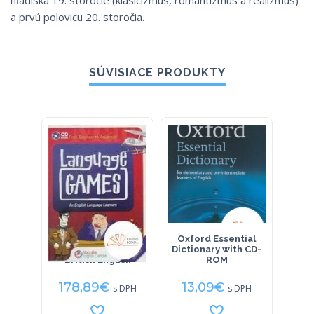
hľadiska 19. storočie (klasicizmus, romantizmus a realizmus)
a prvú polovicu 20. storočia.
SÚVISIACE PRODUKTY
Language Games
Oxford Essential
HRAV
CD-ROM Network
Dictionary with CD-
: 
British English
ROM
178,89
€
13,09
€
9
s DPH
s DPH