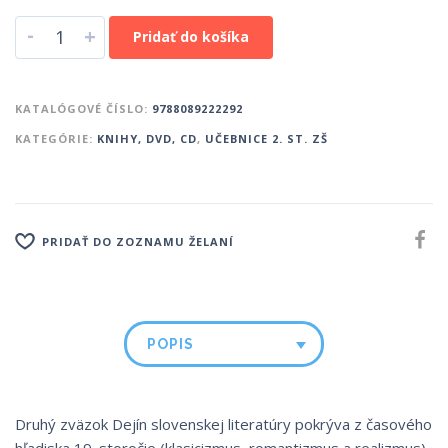
-
+
Pridať do košíka
KATALÓGOVÉ ČÍSLO:
9788089222292
KATEGÓRIE:
KNIHY, DVD, CD
,
UČEBNICE 2. ST. ZŠ
PRIDAŤ DO ZOZNAMU ŽELANÍ
POPIS
Druhý zväzok Dejín slovenskej literatúry pokrýva z časového