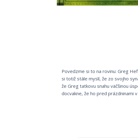
Povedzme si to na rovinu: Greg Heffl
si totiž stále myslí, že zo svojho s
že Greg tatkovu snahu väčšinou úsp
docvakne, že ho pred prázdninami v