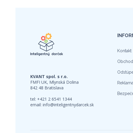
INFOR
Kontakt
Obchod
Odstúpe
KVANT spol. s r.o.
FMFI UK, Mlynská Dolina
Reklama
842 48 Bratislava
Bezpečn
tel: +421 2 6541 1344
email:
info@inteligentnydarcek.sk