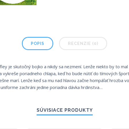
POPIS
RECENZIE (0)
ey je skutočný bojko a nikdy sa nezmení. Lenže niekto by to mal v
yna vykreše poriadneho chlapa, keď ho bude nútiť do tímových športo
ešne marí. Lenže keď sa mu nad hlavou začne hompáľať hrozba vo
 uniforme zachráni jedine poriadna dávka hrdinstva…
SÚVISIACE PRODUKTY