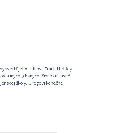
ysvetliť jeho tatkovi. Frank Heffley
v a iných „drsných“ činností. Jasné,
jenskej školy, Gregovi konečne