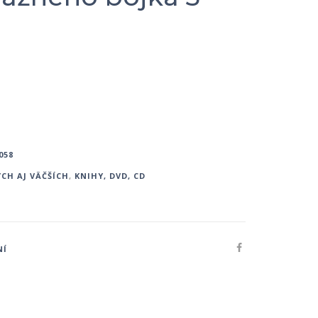
058
CH AJ VÄČŠÍCH
,
KNIHY, DVD, CD
NÍ