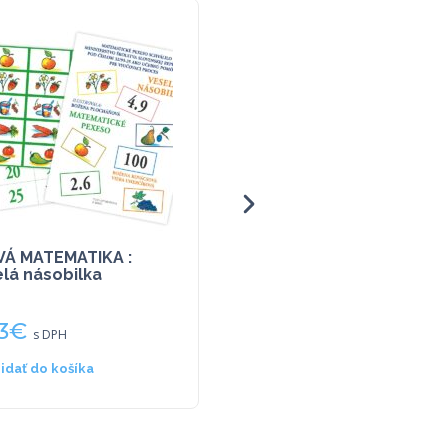
VÁ MATEMATIKA :
Planet CD ROM
lá násobilka
Ubungsblätter per
Mausklick
3
€
23,19
€
s DPH
s DPH
ridať do košíka
Pridať do košíka