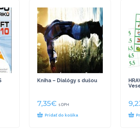
S
Kniha – Dialógy s dušou
HRA
Vese
7,35
€
9,2
s DPH
Pridať do košíka
P