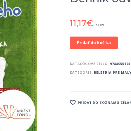
11,17
€
s DPH
Pridať do košíka
KATALÓGOVÉ ČÍSLO:
9788055175
KATEGÓRIE:
BELETRIA PRE MALÝ
PRIDAŤ DO ZOZNAMU ŽELA