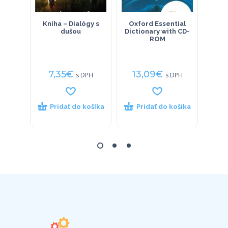
Kniha – Dialógy s
Oxford Essential
SA
dušou
Dictionary with CD-
ROM
Gr
rôzny
7,35
€
13,09
€
19
s DPH
s DPH
Pridať do košíka
Pridať do košíka
P