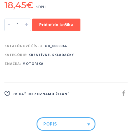
18,45
€
s DPH
-
+
Pridať do košíka
KATALÓGOVÉ ČÍSLO:
UD_000004A
KATEGÓRIE:
KREATÍVNE
,
SKLADAČKY
ZNAČKA:
MOTORIKA
PRIDAŤ DO ZOZNAMU ŽELANÍ
POPIS