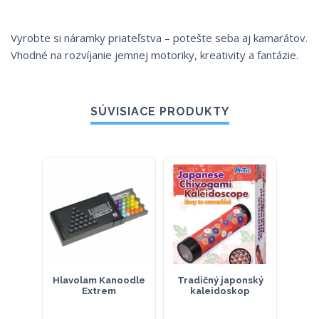
Vyrobte si náramky priateľstva – potešte seba aj kamarátov.
Vhodné na rozvíjanie jemnej motoriky, kreativity a fantázie.
SÚVISIACE PRODUKTY
Hlavolam Kanoodle
Tradičný japonský
Drev
Extrem
kaleidoskop
– prí
v pl