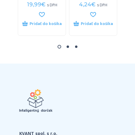
19,99
€
4,24
€
22
s DPH
s DPH
Pridať do košíka
Pridať do košíka
P
KVANT spol. s r.o.