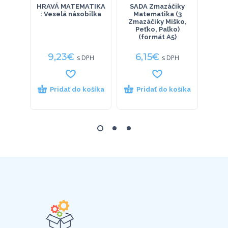
HRAVÁ MATEMATIKA
SADA Zmazáčiky
333 t
: Veselá násobilka
Matematika (3
MS O
Zmazáčiky Miško,
Peťko, Paľko)
(formát A5)
9,23
€
6,15
€
9
s DPH
s DPH
Pridať do košíka
Pridať do košíka
P