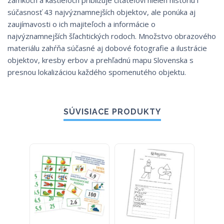
zámkoch a kaštieľoch približuje čitateľovi nielen históriu i
súčasnosť 43 najvýznamnejších objektov, ale ponúka aj
zaujímavosti o ich majiteľoch a informácie o
najvýznamnejších šľachtických rodoch. Množstvo obrazového
materiálu zahŕňa súčasné aj dobové fotografie a ilustrácie
objektov, kresby erbov a prehľadnú mapu Slovenska s
presnou lokalizáciou každého spomenutého objektu.
SÚVISIACE PRODUKTY