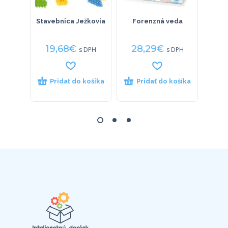
Stavebnica Ježkovia
Forenzná veda
Posk
19,68
€
28,29
€
12
s DPH
s DPH
Pridať do košíka
Pridať do košíka
P