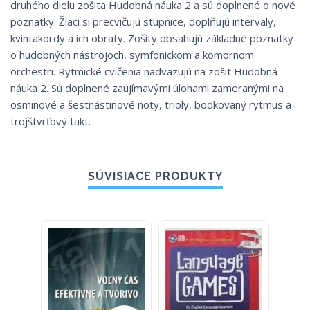
druhého dielu zošita Hudobná náuka 2 a sú doplnené o nové
poznatky. Žiaci si precvičujú stupnice, doplňujú intervaly,
kvintakordy a ich obraty. Zošity obsahujú základné poznatky
o hudobných nástrojoch, symfonickom a komornom
orchestri. Rytmické cvičenia nadväzujú na zošit Hudobná
náuka 2. Sú doplnené zaujímavými úlohami zameranými na
osminové a šestnástinové noty, trioly, bodkovaný rytmus a
trojštvrťový takt.
SÚVISIACE PRODUKTY