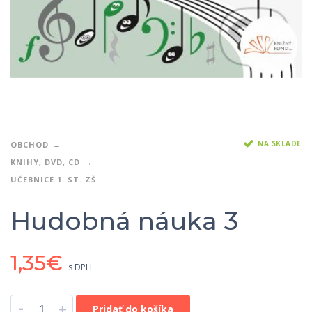
NA SKLADE
OBCHOD
KNIHY, DVD, CD
UČEBNICE 1. ST. ZŠ
Hudobná náuka 3
1,35
€
s DPH
-
+
Pridať do košíka