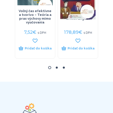
Voľný čas efektívne
Language Games
333 t
a tvorivo – Teória a
CD-ROM Network
MS O
prax výchovy mimo
British English
vyučovania
7,52
€
178,89
€
9
s DPH
s DPH
Pridať do košíka
Pridať do košíka
P