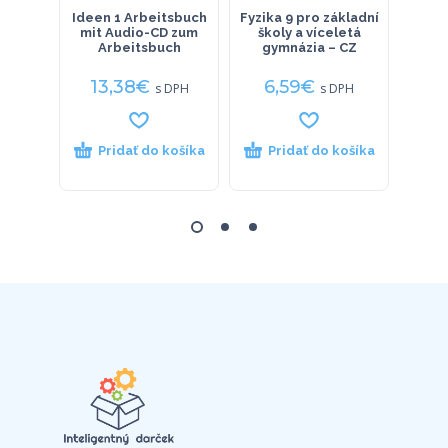
Ideen 1 Arbeitsbuch
Fyzika 9 pro základní
Zbie
mit Audio-CD zum
školy a víceletá
Arbeitsbuch
gymnázia – CZ
13,38
€
6,59
€
3
s DPH
s DPH
Pridať do košíka
Pridať do košíka
P