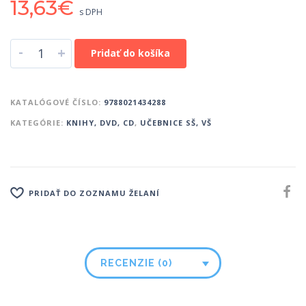
13,63
€
s DPH
-
+
Pridať do košíka
KATALÓGOVÉ ČÍSLO:
9788021434288
KATEGÓRIE:
KNIHY, DVD, CD
,
UČEBNICE SŠ, VŠ
PRIDAŤ DO ZOZNAMU ŽELANÍ
RECENZIE (0)