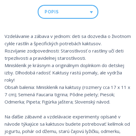
POPIS
Vzdelávanie a zábava v jednom: deti sa dozvedia o životnom
cykle rastlín a špecifických potrebách kaktusov.
Rozvíjanie zodpovednosti: Starostlivosť o rastliny učí deti
trpezlivosti a pravidelnej starostlivosti.
Miniskleník je krásnym a originálnym doplnkom do detskej
izby. Dlhodobá radosť: Kaktusy rastú pomaly, ale vydržia
roky!
Obsah balenia: Miniskleník na kaktusy (rozmery cca 17 x 11 x
7 cm); Semená Faucaria tigrina; Pôdne pelety; Piesok;
Odmerka; Pipeta; Figúrka jaštera; Slovenský návod.
Na ďalšie zábavné a vzdelávacie experimenty opísané v
návode týkajúce sa kaktusov budete potrebovať: kelímok od
jogurtu, pohár od džemu, starú čajovú lyžičku, odmerku,