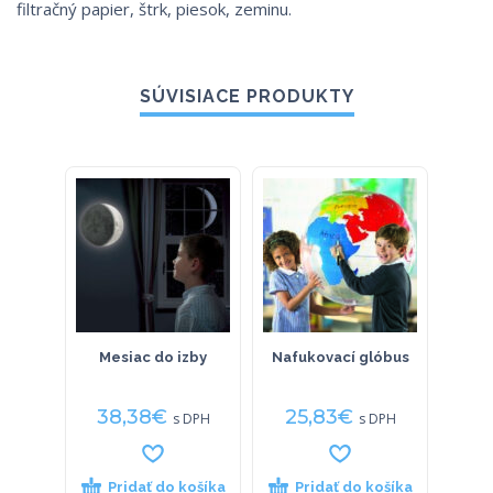
filtračný papier, štrk, piesok, zeminu.
SÚVISIACE PRODUKTY
Mesiac do izby
Nafukovací glóbus
Ras
pe
38,38
€
25,83
€
24
s DPH
s DPH
Pridať do košíka
Pridať do košíka
P