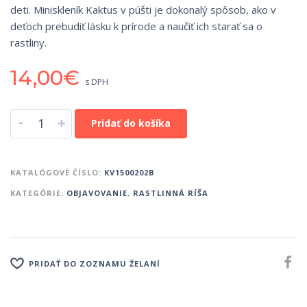
deti. Miniskleník Kaktus v púšti je dokonalý spôsob, ako v
deťoch prebudiť lásku k prírode a naučiť ich starať sa o
rastliny.
14,00
€
s DPH
-
+
Pridať do košíka
KATALÓGOVÉ ČÍSLO:
KV1500202B
KATEGÓRIE:
OBJAVOVANIE
,
RASTLINNÁ RÍŠA
PRIDAŤ DO ZOZNAMU ŽELANÍ