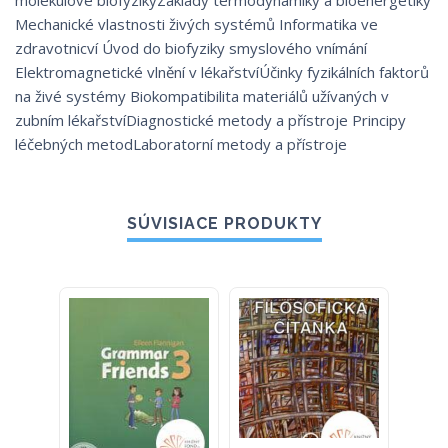
molekulové biofyzikyZáklady termodynamiky a bioenergetiky
Mechanické vlastnosti živých systémů Informatika ve
zdravotnicví Úvod do biofyziky smyslového vnímání
Elektromagnetické vlnění v lékařstvíÚčinky fyzikálních faktorů
na živé systémy Biokompatibilita materiálů užívaných v
zubním lékařstvíDiagnostické metody a přístroje Principy
léčebných metodLaboratorní metody a přístroje
SÚVISIACE PRODUKTY