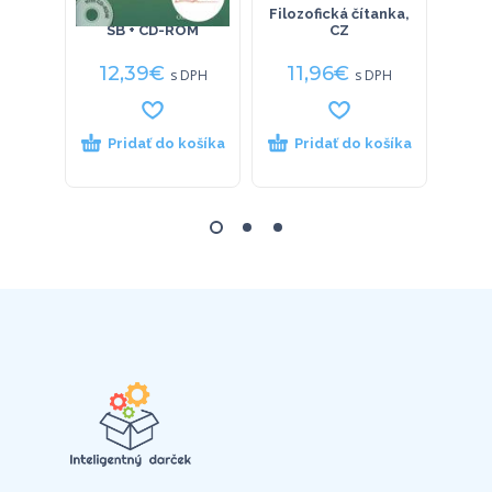
Grammar friends 3
Filozofická čítanka,
HRAV
SB + CD-ROM
CZ
: 
12,39
€
11,96
€
9
s DPH
s DPH
Pridať do košíka
Pridať do košíka
P