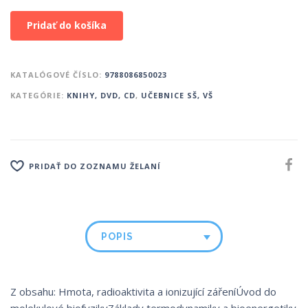
Pridať do košíka
KATALÓGOVÉ ČÍSLO:
9788086850023
KATEGÓRIE:
KNIHY, DVD, CD
,
UČEBNICE SŠ, VŠ
PRIDAŤ DO ZOZNAMU ŽELANÍ
POPIS
Z obsahu: Hmota, radioaktivita a ionizující zářeníÚvod do