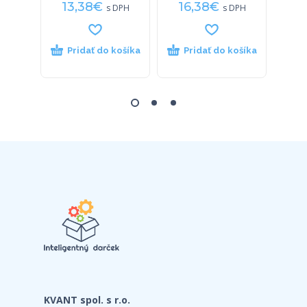
13,38
€
16,38
€
23
s DPH
s DPH
Pridať do košíka
Pridať do košíka
P
KVANT spol. s r.o.