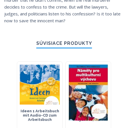
murder that he didn’t commit, when the real murderer
decides to confess to the crime. But will the lawyers,
judges, and politicians listen to his confession? Is it too late
now to save the innocent man?
SÚVISIACE PRODUKTY
Ideen 1 Arbeitsbuch
Náměty pro
Pl
mit Audio-CD zum
multikulturní
Ubun
Arbeitsbuch
výchovu, CZ