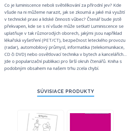
Co je luminiscence neboli světélkování za přírodní jev? Kde
všude na ni můžeme narazit, jak se zkoumá a jaké má využití
v technické praxi a lidské činnosti vůbec? Čtenář bude jistě
překvapen, kde se s ní všude může setkat! Luminiscence se
uplatňuje v tak různorodých oborech, jakými jsou například
lékařská vyšetření (PET/CT), bezpečnost leteckého provozu
(radar), automobilový průmysl, informatika (telekomunikace,
CD či DVD) nebo osvětlovací technika v bytech a kancelářích…
Jde o popularizační publikaci pro širší okruh čtenářů. Kniha s
podobným obsahem na našem trhu zcela chybí.
SÚVISIACE PRODUKTY