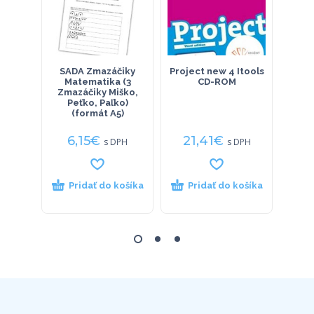
SADA Zmazáčiky
Project new 4 Itools
Oxf
Matematika (3
CD-ROM
Dict
Zmazáčiky Miško,
Peťko, Paľko)
(formát A5)
6,15
€
21,41
€
13
s DPH
s DPH
Pridať do košíka
Pridať do košíka
P