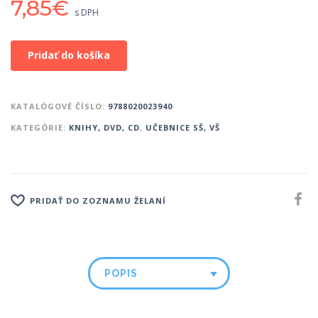
7,85
€
s DPH
Pridať do košíka
KATALÓGOVÉ ČÍSLO:
9788020023940
KATEGÓRIE:
KNIHY, DVD, CD
,
UČEBNICE SŠ, VŠ
PRIDAŤ DO ZOZNAMU ŽELANÍ
POPIS