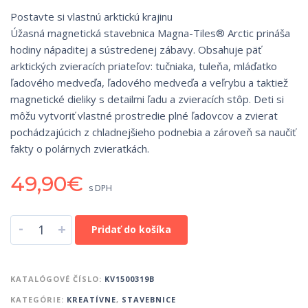
Postavte si vlastnú arktickú krajinu
Úžasná magnetická stavebnica Magna-Tiles® Arctic prináša
hodiny nápaditej a sústredenej zábavy. Obsahuje päť
arktických zvieracích priateľov: tučniaka, tuleňa, mláďatko
ľadového medveďa, ľadového medveďa a veľrybu a taktiež
magnetické dieliky s detailmi ľadu a zvieracích stôp. Deti si
môžu vytvoriť vlastné prostredie plné ľadovcov a zvierat
pochádzajúcich z chladnejšieho podnebia a zároveň sa naučiť
fakty o polárnych zvieratkách.
49,90
€
s DPH
-
+
Pridať do košíka
KATALÓGOVÉ ČÍSLO:
KV1500319B
KATEGÓRIE:
KREATÍVNE
,
STAVEBNICE