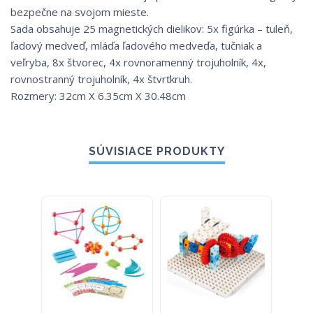
bezpečne na svojom mieste.
Sada obsahuje 25 magnetických dielikov: 5x figúrka – tuleň,
ľadový medveď, mláďa ľadového medveďa, tučniak a
veľryba, 8x štvorec, 4x rovnoramenný trojuholník, 4x,
rovnostranný trojuholník, 4x štvrťkruh.
Rozmery: 32cm X 6.35cm X 30.48cm
SÚVISIACE PRODUKTY