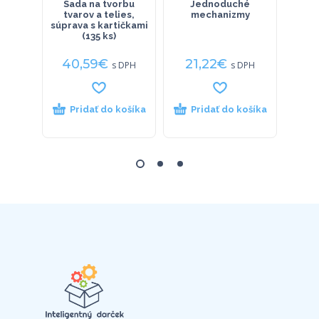
Sada na tvorbu
Jednoduché
R
tvarov a telies,
mechanizmy
s
súprava s kartičkami
(135 ks)
40,59
€
21,22
€
49
s DPH
s DPH
Pridať do košíka
Pridať do košíka
P