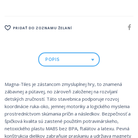
PRIDAŤ DO ZOZNAMU ŽELANÍ
POPIS
Magna-Tiles je zástancom zmysluplnej hry, to znamená
zábavnej a pútavej, no zároveň založenej na rozvíjaní
detských zručností. Táto stavebnica podporuje rozvoj
koordinácie ruka-oko, jemnej motoriky a logického myslenia
prostredníctvom skúmania príčin a následkov. Bezpečnosť a
špičková kvalita sú zaistené použitím potravinárskeho,
netoxického plastu MABS bez BPA, ftalátov a latexu. Pevná
konštrukcia dielikov zabraňuje praskaniu a udržiava magnety