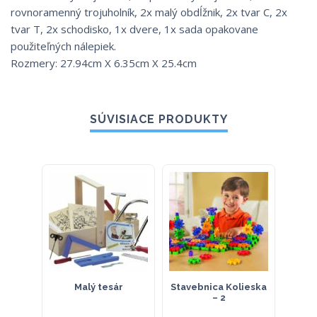
rovnoramenný trojuholník, 2x malý obdĺžnik, 2x tvar C, 2x
tvar T, 2x schodisko, 1x dvere, 1x sada opakovane
použiteľných nálepiek.
Rozmery: 27.94cm X 6.35cm X 25.4cm
SÚVISIACE PRODUKTY
Malý tesár
Stavebnica Kolieska
Hry 
– 2
Kuf