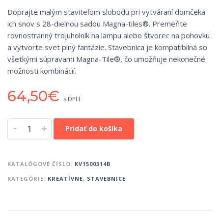
Doprajte malým staviteľom slobodu pri vytváraní domčeka
ich snov s 28-dielnou sadou Magna-tiles®. Premeňte
rovnostranný trojuholník na lampu alebo štvorec na pohovku
a vytvorte svet plný fantázie. Stavebnica je kompatibilná so
všetkými súpravami Magna-Tile®, čo umožňuje nekonečné
možnosti kombinácií.
64,50
€
s DPH
-
+
Pridať do košíka
KATALÓGOVÉ ČÍSLO:
KV1500314B
KATEGÓRIE:
KREATÍVNE
,
STAVEBNICE