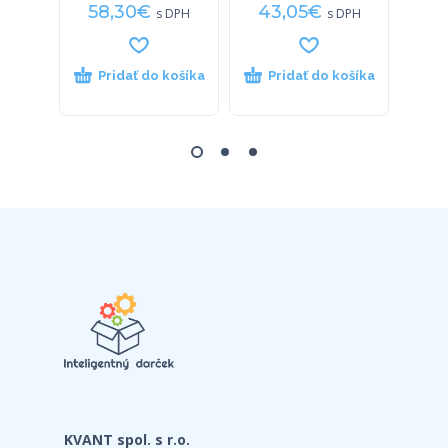
58,30
€
43,05
€
58
s DPH
s DPH
Pridať do košíka
Pridať do košíka
P
KVANT spol. s r.o.