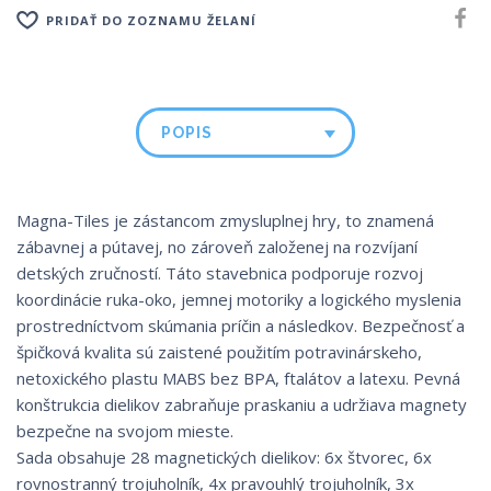
PRIDAŤ DO ZOZNAMU ŽELANÍ
POPIS
Magna-Tiles je zástancom zmysluplnej hry, to znamená
zábavnej a pútavej, no zároveň založenej na rozvíjaní
detských zručností. Táto stavebnica podporuje rozvoj
koordinácie ruka-oko, jemnej motoriky a logického myslenia
prostredníctvom skúmania príčin a následkov. Bezpečnosť a
špičková kvalita sú zaistené použitím potravinárskeho,
netoxického plastu MABS bez BPA, ftalátov a latexu. Pevná
konštrukcia dielikov zabraňuje praskaniu a udržiava magnety
bezpečne na svojom mieste.
Sada obsahuje 28 magnetických dielikov: 6x štvorec, 6x
rovnostranný trojuholník, 4x pravouhlý trojuholník, 3x