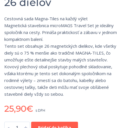
26 dielov
Cestovná sada Magna-Tiles na každý výlet
Magnetická stavebnica microMAGS Travel Set je ideálny
spoločník na cesty. Prináša praktickosť a zábavu v jednom
kompaktnom balení.
Tento set obsahuje 26 magnetických dielikov, kde všetky
diely sú o 75 % menšie ako tradičné MAGNA-TILES, čo
umožňuje ešte detailnejšie stavby malých staviteľov.
Kovový plechový obal poskytuje pohodlné skladovanie,
vďaka ktorému je tento set dokonalým spoločníkom na
rodinné výlety – zmestí sa do batohu, kabelky alebo
cestovnej tašky, takže deti môžu mať svoje obľúbené
stavebné diely vždy so sebou.
25,90
€
s DPH
-
+
Pridať do košíka