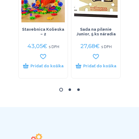
Stavebnica Kolieska
Sada na pílenie
Stave
– 2
Junior, 5 ks náradia
–
43,05
€
27,68
€
88
s DPH
s DPH
Pridať do košíka
Pridať do košíka
P