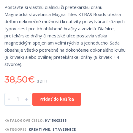
Postavte si vlastnú diaľnicu či pretekársku dráhu
Magnetická stavebnica Magna-Tiles XTRAS Roads otvára
deťom nekonečné možnosti kreativity pri vytváraní rôznych
typov ciest pre ich obľúbené hračky a vozidlá. Diaľnice,
pretekárske dráhy či mestské ulice postavia vďaka
magnetickým spojeniam veľmi rýchlo a jednoducho. Sada
obsahuje všetko potrebné na dokončenie dokonalého kruhu
(8 kriviek) alebo oválnej pretekárskej dráhy (8 kriviek + 4
štvorce).
38,50
€
s DPH
-
+
Pridať do košíka
KATALÓGOVÉ ČÍSLO:
KV1500328B
KATEGÓRIE:
KREATÍVNE
,
STAVEBNICE