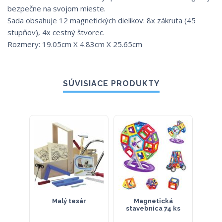
bezpečne na svojom mieste.
Sada obsahuje 12 magnetických dielikov: 8x zákruta (45
stupňov), 4x cestný štvorec.
Rozmery: 19.05cm X 4.83cm X 25.65cm
SÚVISIACE PRODUKTY
Malý tesár
Magnetická
Guľô
stavebnica 74 ks