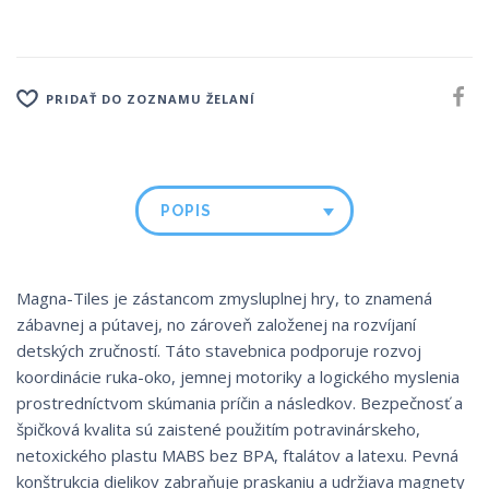
PRIDAŤ DO ZOZNAMU ŽELANÍ
POPIS
Magna-Tiles je zástancom zmysluplnej hry, to znamená
zábavnej a pútavej, no zároveň založenej na rozvíjaní
detských zručností. Táto stavebnica podporuje rozvoj
koordinácie ruka-oko, jemnej motoriky a logického myslenia
prostredníctvom skúmania príčin a následkov. Bezpečnosť a
špičková kvalita sú zaistené použitím potravinárskeho,
netoxického plastu MABS bez BPA, ftalátov a latexu. Pevná
konštrukcia dielikov zabraňuje praskaniu a udržiava magnety