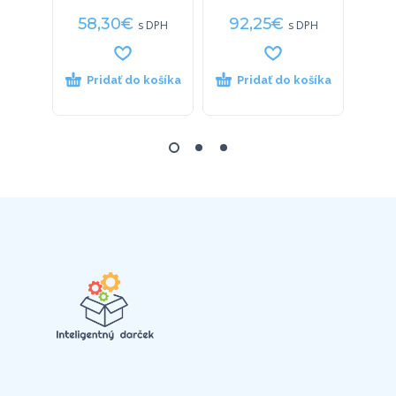
58,30
€
92,25
€
20
s DPH
s DPH
Pridať do košíka
Pridať do košíka
P