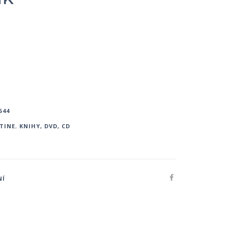
544
ČTINE
,
KNIHY, DVD, CD
NÍ