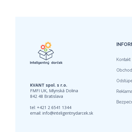
INFOR
Kontakt
Obchod
Odstúpe
KVANT spol. s r.o.
FMFI UK, Mlynská Dolina
Reklama
842 48 Bratislava
Bezpečn
tel: +421 2 6541 1344
email:
info@inteligentnydarcek.sk