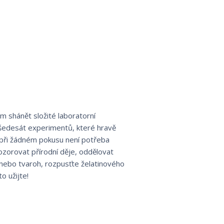
m shánět složité laboratorní
ž šedesát experimentů, které hravě
 při žádném pokusu není potřeba
pozorovat přírodní děje, oddělovat
nebo tvaroh, rozpusťte želatinového
o užijte!