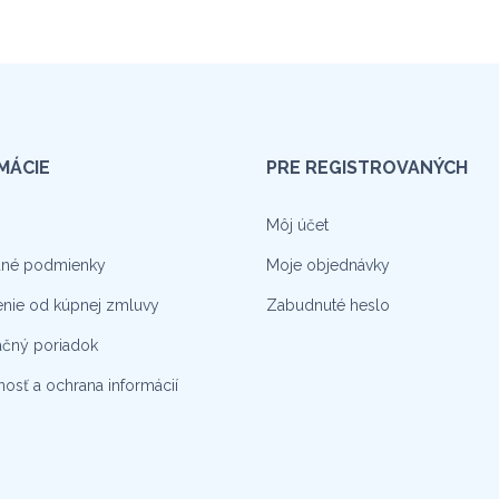
MÁCIE
PRE REGISTROVANÝCH
Môj účet
né podmienky
Moje objednávky
nie od kúpnej zmluvy
Zabudnuté heslo
čný poriadok
osť a ochrana informácií