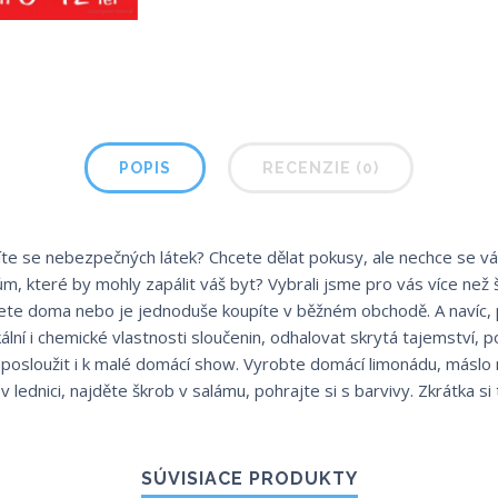
POPIS
RECENZIE (0)
jíte se nebezpečných látek? Chcete dělat pokusy, ale nechce se vá
ům, které by mohly zapálit váš byt? Vybrali jsme pro vás více ne
nete doma nebo je jednoduše koupíte v běžném obchodě. A navíc,
lní i chemické vlastnosti sloučenin, odhalovat skrytá tajemství, 
 posloužit i k malé domácí show. Vyrobte domácí limonádu, máslo 
 lednici, najděte škrob v salámu, pohrajte si s barvivy. Zkrátka si t
SÚVISIACE PRODUKTY