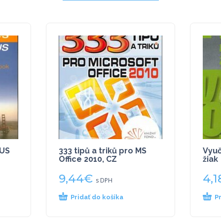
/US
333 tipů a triků pro MS
Vyuč
Office 2010, CZ
žiak
9,44
€
4,1
s DPH
Pridať do košíka
P