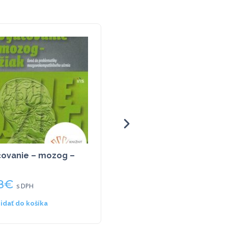
ovanie – mozog –
Filozofická čítanka, CZ
8
€
11,96
€
s DPH
s DPH
ridať do košíka
Pridať do košíka