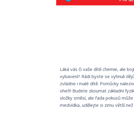
Láká vás či vaše dítě chemie, ale bo
vybavení? Rádi byste se vyhnuli děj
zvládne i malé dítě. Pomůcky nalez
oheň! Budete zkoumat základní fyziká
složky směsí, ale řada pokusů může
medvídka, udělejte si zimu větší než v