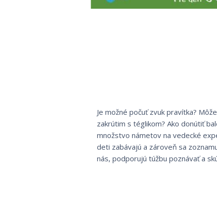
Je možné počuť zvuk pravítka? Môže 
zakrútim s téglikom? Ako donútiť bal
množstvo námetov na vedecké exper
deti zabávajú a zároveň sa zoznamu
nás, podporujú túžbu poznávať a skú