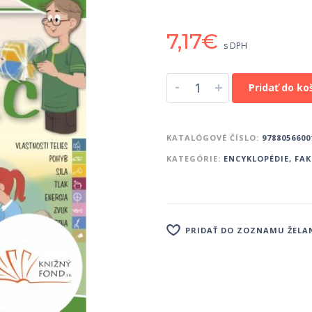
7,17
€
s DPH
-
+
Pridať do ko
KATALÓGOVÉ ČÍSLO:
9788056600
KATEGÓRIE:
ENCYKLOPÉDIE, FA
PRIDAŤ DO ZOZNAMU ŽELA