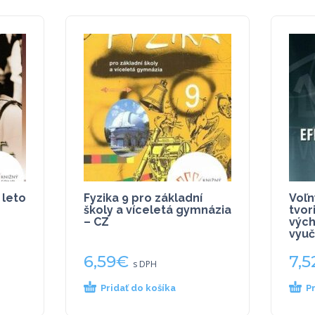
 leto
Fyzika 9 pro základní
Voľn
školy a víceletá gymnázia
tvor
– CZ
výc
vyuč
6,59
€
7,5
s DPH
Pridať do košíka
P