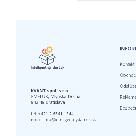
INFOR
Kontakt
Obchod
Odstúpe
KVANT spol. s r.o.
FMFI UK, Mlynská Dolina
Reklama
842 48 Bratislava
Bezpečn
tel: +421 2 6541 1344
email:
info@inteligentnydarcek.sk