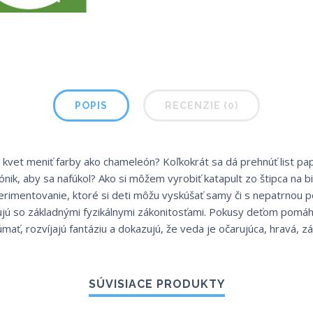
POPIS
RECENZIE (0)
kvet meniť farby ako chameleón? Koľkokrát sa dá prehnúť list pa
ónik, aby sa nafúkol? Ako si môžem vyrobiť katapult zo štipca na b
imentovanie, ktoré si deti môžu vyskúšať samy či s nepatrnou 
jú so základnými fyzikálnymi zákonitosťami. Pokusy deťom pomáh
mať, rozvíjajú fantáziu a dokazujú, že veda je očarujúca, hravá, 
SÚVISIACE PRODUKTY