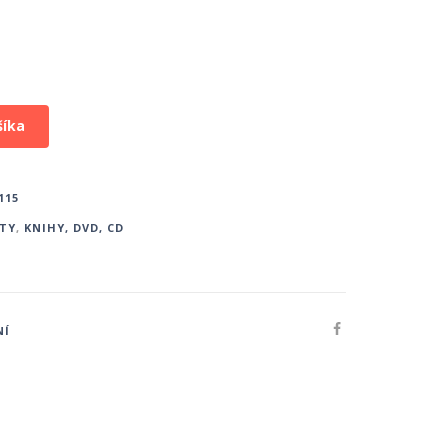
šíka
115
KTY
,
KNIHY, DVD, CD
NÍ