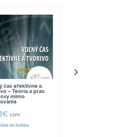
ý čas efektívne a
Biologie
ivo – Teória a prax
hovy mimo
ovania
2
€
121,47
€
s DPH
s DPH
ridať do košíka
Viac info