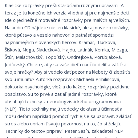
Klasické rozprávky prešli stáročiami rôznymi úpravami. A
teraz je tu konečne ich verzia vhodná aj pre najmenšie deti.
Ide o jedinečné motivačné rozprávky pre malých aj veľkých.
Na audio CD nájdete nie len klasické, ale aj nové rozprávky,
ktoré pútavo a veselo nahovorilo pätnásť spomedzi
najznámejších slovenských hercov: Kramár, Tlučková,
Šišková, Noga, Sládečková, Hajdu, Latinák, Kemka, Miezga,
Štúr, Malachovský, Topoľský, Ondrejková, Porubjaková,
Jedľovský. Chcete, aby sa vaše dieťa naučilo deliť a vážiť si
svoje hračky? Aby si vedelo dať pozor na klebety či zlepšiť si
svoju imunitu? Autorka rozprávok Michaela Pribilincová,
doktorka psychológie, vložila do každej rozprávky pozitívne
posolstvo. Sú to prvé a zatiaľ jediné rozprávky, ktoré
obsahujú techniky z neurolingvistického programovania
(NLP). Tieto techniky majú vedecky dokázanú účinnosť a
môžu deťom napríklad pomôcť rýchlejšie sa uzdraviť, zvládať
stres alebo upriamiť svoju pozornosť na to, čo si želajú.
Techniky do textov pripravil Peter Sasín, zakladateľ NLP