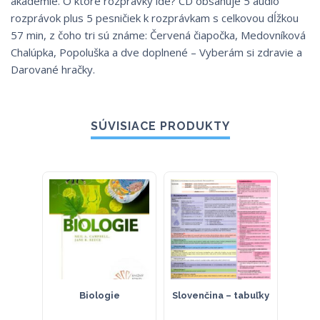
akadémie. O ktoré rozprávky ide? CD obsahuje 5 audio
rozprávok plus 5 pesničiek k rozprávkam s celkovou dĺžkou
57 min, z čoho tri sú známe: Červená čiapočka, Medovníková
Chalúpka, Popoluška a dve doplnené – Vyberám si zdravie a
Darované hračky.
SÚVISIACE PRODUKTY
Biologie
Slovenčina – tabuľky
HRAV
: 