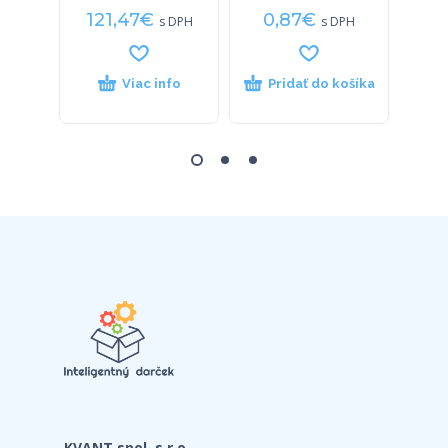
121,47
€
0,87
€
9
s DPH
s DPH
Viac info
Pridať do košíka
P
KVANT spol. s r.o.