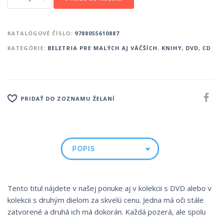
KATALÓGOVÉ ČÍSLO:
9788055610887
KATEGÓRIE:
BELETRIA PRE MALÝCH AJ VÄČŠÍCH
,
KNIHY, DVD, CD
PRIDAŤ DO ZOZNAMU ŽELANÍ
POPIS
Tento titul nájdete v našej ponuke aj v kolekcii s DVD alebo v
kolekcii s druhým dielom za skvelú cenu. Jedna má oči stále
zatvorené a druhá ich má dokorán. Každá pozerá, ale spolu