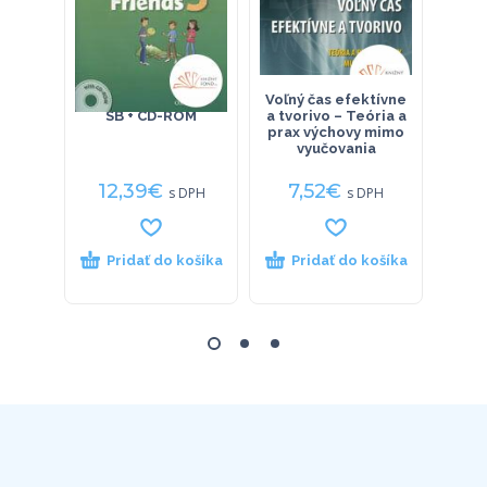
Grammar friends 3
Voľný čas efektívne
Lan
SB + CD-ROM
a tvorivo – Teória a
CD-
prax výchovy mimo
Br
vyučovania
12,39
€
7,52
€
17
s DPH
s DPH
Pridať do košíka
Pridať do košíka
P