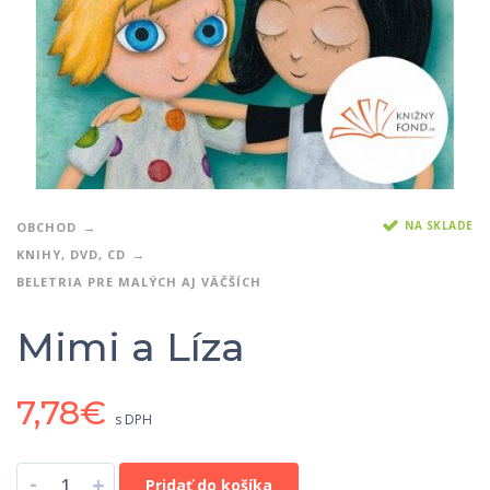
NA SKLADE
OBCHOD
KNIHY, DVD, CD
BELETRIA PRE MALÝCH AJ VÄČŠÍCH
Mimi a Líza
7,78
€
s DPH
-
+
Pridať do košíka