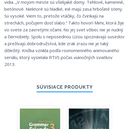
vidia. „V mojom meste sú všelijaké domy. Tehlové, kamenné,
betónové. Niektoré sú hladké, iné majú zasa hrboľaté steny.
Sú vysoké. Viem to, pretože vtáčiky, čo čvirikajú na
strechách, počujem dosť slabo.“ Takto hovorí Mimi, ktorá žije
vo svete za zavretými očami. No jej svet vôbec nie je nudný
a čiernobiely. Spolu s neposednou Lízou spoznávajú susedov
a prežívajú dobrodružstvá, kde zrak zrazu nie je taký
dôležitý. Knižka vznikla podľa rovnomenného animovaného
seriálu, ktorý vysielala RTVS počas vianočných sviatkov
2013.
SÚVISIACE PRODUKTY