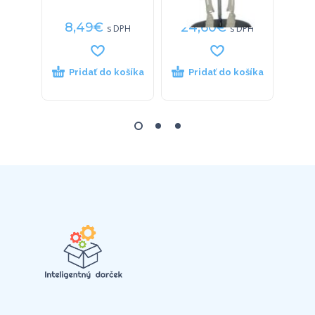
8,49
€
24,60
€
14
s DPH
s DPH
Pridať do košíka
Pridať do košíka
P