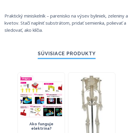
Praktický miniskelník – parenisko na výsev byliniek, zeleniny a
kvetov. Stačí naplniť substrátom, pridať semienka, polievať a
sledovať, ako klíčia.
SÚVISIACE PRODUKTY
Ako funguje
Mini kostra, 45cm –
Rez h
elektrina?
ekonomický model
prie