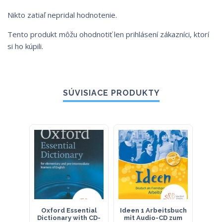
Nikto zatiaľ nepridal hodnotenie.
Tento produkt môžu ohodnotiť len prihlásení zákazníci, ktorí
si ho kúpili.
SÚVISIACE PRODUKTY
Oxford Essential
Ideen 1 Arbeitsbuch
333 t
Dictionary with CD-
mit Audio-CD zum
MS O