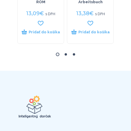
ROM
Arbeitsbuch
13,09
€
13,38
€
9
s DPH
s DPH
Pridať do košíka
Pridať do košíka
P