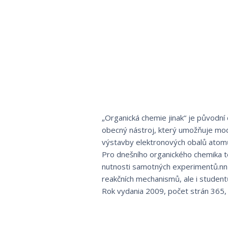
„Organická chemie jinak“ je původn
obecný nástroj, který umožňuje mod
výstavby elektronových obalů atomů,
Pro dnešního organického chemika t
nutnosti samotných experimentů.nnT
reakčních mechanismů, ale i student
Rok vydania 2009, počet strán 365, 