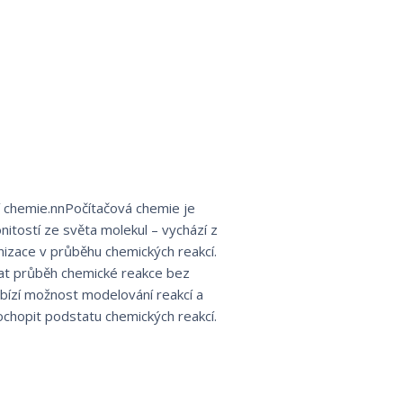
í chemie.nnPočítačová chemie je
tostí ze světa molekul – vychází z
nizace v průběhu chemických reakcí.
vat průběh chemické reakce bez
bízí možnost modelování reakcí a
ochopit podstatu chemických reakcí.