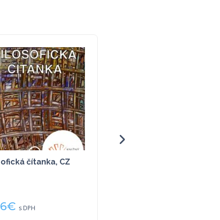
zofická čítanka, CZ
Voľný čas efektívne a
tvorivo – Teória a prax
výchovy mimo
vyučovania
96
€
7,52
€
s DPH
s DPH