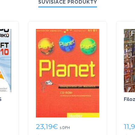
SÚVISIACE PRODUKTY
S
Planet CD ROM
Filo
Ubungsblätter per
Mausklick
23,19
€
11,
s DPH