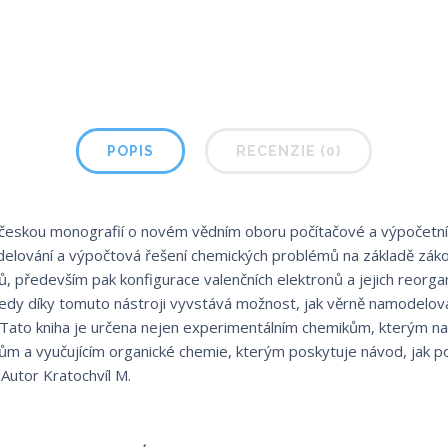
POPIS
RECENZIE (0)
í českou monografií o novém vědním oboru počítačové a výpočetn
elování a výpočtová řešení chemických problémů na základě zákoni
 především pak konfigurace valenčních elektronů a jejich reorga
edy díky tomuto nástroji vyvstává možnost, jak věrně namodelo
ato kniha je určena nejen experimentálním chemikům, kterým na
ům a vyučujícím organické chemie, kterým poskytuje návod, jak p
Autor Kratochvíl M.