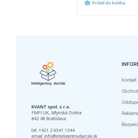
Pridať do košíka
INFOR
Kontakt
Obchod
Odstúpe
KVANT spol. s r.o.
FMFI UK, Mlynská Dolina
Reklama
842 48 Bratislava
Bezpečn
tel: +421 2 6541 1344
email:
info@inteligentnydarcek.sk