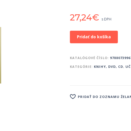
27,24
€
s DPH
Pridať do košíka
KATALÓGOVÉ ČÍSLO:
9788073996
KATEGÓRIE:
KNIHY, DVD, CD
,
UČ
PRIDAŤ DO ZOZNAMU ŽELA