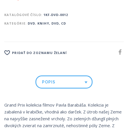
KATALÓGOVÉ ČÍSLO:
1KF-DVD-0012
KATEGÓRIE:
DVD
,
KNIHY, DVD, CD
PRIDAŤ DO ZOZNAMU ŽELANÍ
POPIS
Grand Prix kolekcia filmov Pavla Barabáša. Kolekcia je
zabalená v krabičke, vhodná ako darček. Z útrob našej Zeme
na najvyššie zasnežené vrcholy. Zo zelených džunglí plných
divokých zvierat na zamrznuté, nehostinné póly Zeme. Z