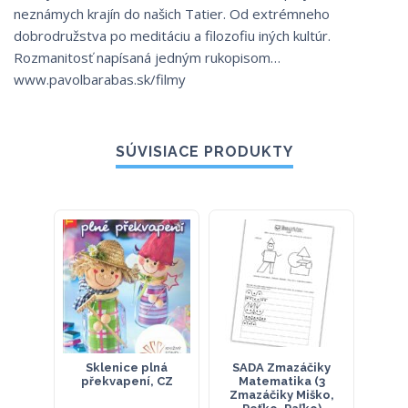
neznámych krajín do našich Tatier. Od extrémneho
dobrodružstva po meditáciu a filozofiu iných kultúr.
Rozmanitosť napísaná jedným rukopisom…
www.pavolbarabas.sk/filmy
SÚVISIACE PRODUKTY
Sklenice plná
SADA Zmazáčiky
Fyzik
překvapení, CZ
Matematika (3
ško
Zmazáčiky Miško,
gy