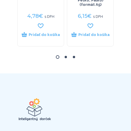
Peťko, Paľko)
(formát A5)
4,78
€
6,15
€
6
s DPH
s DPH
Pridať do košíka
Pridať do košíka
P