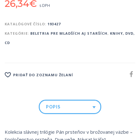
26,34
€
s DPH
KATALÓGOVÉ ČÍSLO:
193427
KATEGÓRIE:
BELETRIA PRE MLADŠÍCH AJ STARŠÍCH
,
KNIHY, DVD,
CD
PRIDAŤ DO ZOZNAMU ŽELANÍ
POPIS
Kolekcia slávnej trilógie Pán prsteňov v brožovanej väzbe –
Spoločenstvo prsteňa, Dve veže, Návrat kráľa1.