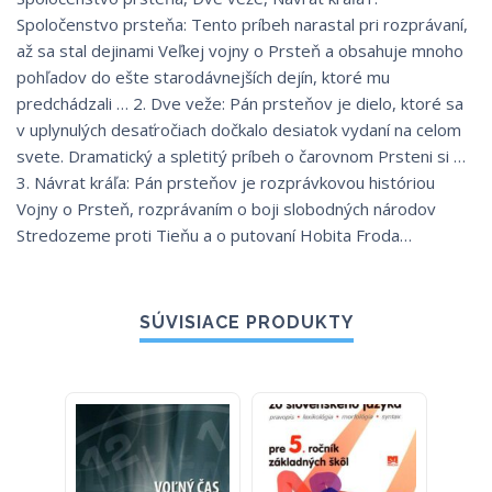
Spoločenstvo prsteňa: Tento príbeh narastal pri rozprávaní,
až sa stal dejinami Veľkej vojny o Prsteň a obsahuje mnoho
pohľadov do ešte starodávnejších dejín, ktoré mu
predchádzali … 2. Dve veže: Pán prsteňov je dielo, ktoré sa
v uplynulých desaťročiach dočkalo desiatok vydaní na celom
svete. Dramatický a spletitý príbeh o čarovnom Prsteni si …
3. Návrat kráľa: Pán prsteňov je rozprávkovou históriou
Vojny o Prsteň, rozprávaním o boji slobodných národov
Stredozeme proti Tieňu a o putovaní Hobita Froda…
SÚVISIACE PRODUKTY