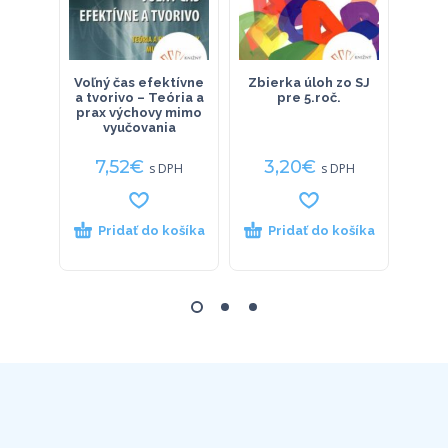
Voľný čas efektívne
Zbierka úloh zo SJ
HRAV
a tvorivo – Teória a
pre 5.roč.
: Ve
prax výchovy mimo
vyučovania
7,52
€
3,20
€
9
s DPH
s DPH
Pridať do košíka
Pridať do košíka
P