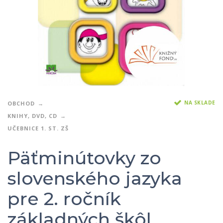
NA SKLADE
OBCHOD
KNIHY, DVD, CD
UČEBNICE 1. ST. ZŠ
Päťminútovky zo
slovenského jazyka
pre 2. ročník
základných škôl