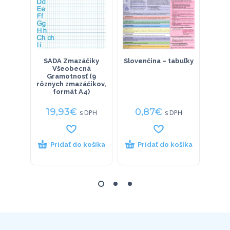
SADA Zmazáčiky
Slovenčina – tabuľky
Proje
Všeobecná
Gramotnosť (9
rôznych zmazáčikov,
formát A4)
19,93
€
0,87
€
2
s DPH
s DPH
Pridať do košíka
Pridať do košíka
P