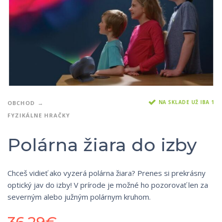
NA SKLADE UŽ IBA 1
OBCHOD
FYZIKÁLNE HRAČKY
Polárna žiara do izby
Chceš vidieť ako vyzerá polárna žiara? Prenes si prekrásny
optický jav do izby! V prírode je možné ho pozorovať len za
severným alebo južným polárnym kruhom.