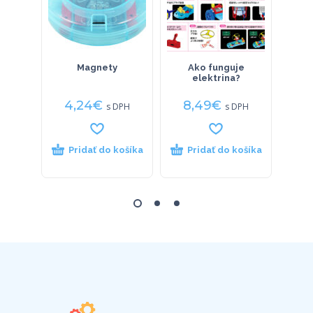
Magnety
Ako funguje
Hvie
elektrina?
4,24
€
8,49
€
33
s DPH
s DPH
Pridať do košíka
Pridať do košíka
P