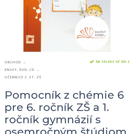
NA SKLADE UŽ IBA 2
OBCHOD
KNIHY, DVD, CD
UČEBNICE 2. ST. ZŠ
Pomocník z chémie 6
pre 6. ročník ZŠ a 1.
ročník gymnázií s
osemročným štúdiom