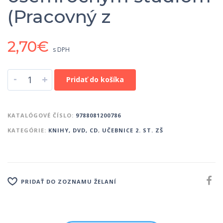
(Pracovný z
2,70
€
s DPH
-
+
Pridať do košíka
KATALÓGOVÉ ČÍSLO:
9788081200786
KATEGÓRIE:
KNIHY, DVD, CD
,
UČEBNICE 2. ST. ZŠ
PRIDAŤ DO ZOZNAMU ŽELANÍ