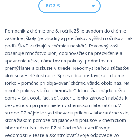
POPIS
Pomocník z chémie pre 6. ročník ZŠ je úvodom do chémie
základnej školy (je vhodný aj pre žiakov vyšších ročníkov – ak
podľa ŠkVP začínajú s chémiou neskôr). Pracovný zošit
obsahuje množstvo úloh, doplňovačiek na precvičenie a
upevnenie učiva, námetov na pokusy, podnetov na
premýšľanie a diskusie v triede. Neodmysliteľnou súčasťou
úloh sú veselé ilustrácie. Sprievodná postavička – chemik
Ionko – pomáha pri objavovaní chémie všade okolo nás. Na
mnohé pokusy stačia „chemikálie“, ktoré žiaci nájdu bežne
doma – čaj, ocot, ľad, soľ, cukor… Ionko zároveň nabáda k
bezpečnosti pri práci nielen v chemickom laboratóriu. V
strede PZ nájdete vystrihovaciu prílohu – laboratórne sklo,
ktorá žiakom pomôže pri plánovaní pokusov v chemickom
laboratóriu. Na záver PZ si žiaci môžu overiť svoje
vedomosti v teste a skontrolovať svoje odpovede vo