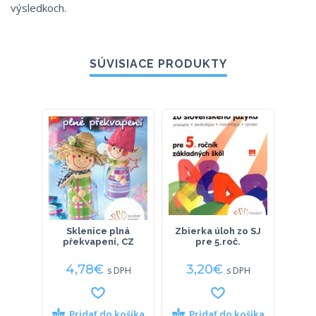
výsledkoch.
SÚVISIACE PRODUKTY
Sklenice plná
Zbierka úloh zo SJ
Kni
překvapení, CZ
pre 5.roč.
4,78
€
3,20
€
7
s DPH
s DPH
Pridať do košíka
Pridať do košíka
P