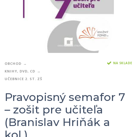
NA SKLADE
OBCHOD
KNIHY, DVD, CD
UČEBNICE 2. ST. ZŠ
Pravopisný semafor 7
– zošit pre učiteľa
(Branislav Hriňák a
kol.)