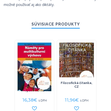
možné používať aj ako diktáty.
SÚVISIACE PRODUKTY
Náměty pro
Filozofická čítanka,
Proje
multikulturní
CZ
výchovu, CZ
16,38
€
11,96
€
2
s DPH
s DPH