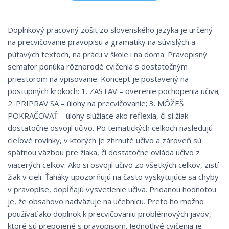
Doplnkový pracovný zošit zo slovenského jazyka je určený
na precvičovanie pravopisu a gramatiky na súvislých a
pútavých textoch, na prácu v škole i na doma. Pravopisný
semafor ponúka rôznorodé cvičenia s dostatočným
priestorom na vpisovanie. Koncept je postavený na
postupných krokoch: 1. ZASTAV – overenie pochopenia učiva;
2. PRIPRAV SA – úlohy na precvičovanie; 3. MÔŽEŠ
POKRAČOVAŤ – úlohy slúžiace ako reflexia, či si žiak
dostatočne osvojil učivo. Po tematických celkoch nasledujú
cieľové rovinky, v ktorých je zhrnuté učivo a zároveň sú
spätnou väzbou pre žiaka, či dostatočne ovláda učivo z
viacerých celkov. Ako si osvojil učivo zo všetkých celkov, zistí
žiak v cieli. Ťaháky upozorňujú na často vyskytujúce sa chyby
v pravopise, dopĺňajú vysvetlenie učiva. Pridanou hodnotou
je, že obsahovo nadväzuje na učebnicu. Preto ho možno
používať ako doplnok k precvičovaniu problémových javov,
ktoré sú prepojené s pravopisom. Jednotlivé cvičenia je