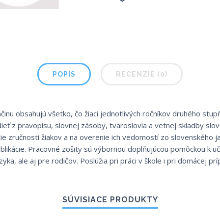
POPIS
RECENZIE (0)
inu obsahujú všetko, čo žiaci jednotlivých ročníkov druhého stup
ť z pravopisu, slovnej zásoby, tvaroslovia a vetnej skladby sl
tie zručností žiakov a na overenie ich vedomostí zo slovenského 
publikácie. Pracovné zošity sú výbornou doplňujúcou pomôckou k u
yka, ale aj pre rodičov. Poslúžia pri práci v škole i pri domácej prí
SÚVISIACE PRODUKTY