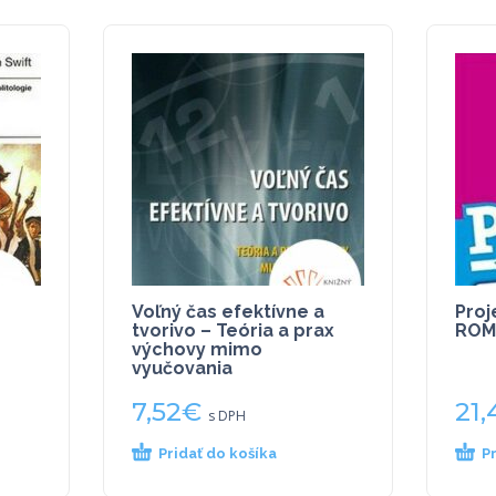
Voľný čas efektívne a
Proj
tvorivo – Teória a prax
ROM
výchovy mimo
vyučovania
7,52
€
21,
s DPH
Pridať do košíka
P