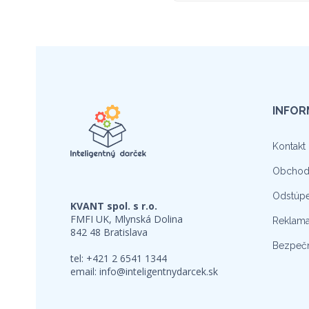
INFOR
Kontakt
Obchod
Odstúpe
KVANT spol. s r.o.
FMFI UK, Mlynská Dolina
Reklama
842 48 Bratislava
Bezpečn
tel: +421 2 6541 1344
email:
info@inteligentnydarcek.sk