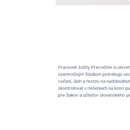
Pracovné zošity Precvičme si slovenč
osemročným štúdiom potrebujú vedie
cvičení, úloh a testov na nadobudnu
skontrolovať v riešeniach na konci 
pre žiakov a učiteľov slovenského jaz