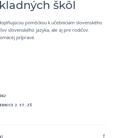
ákladných škôl
doplňujúcou pomôckou k učebniciam slovenského
eľov slovenského jazyka, ale aj pre rodičov.
 domácej príprave.
062
EBNICE 2. ST. ZŠ
NÍ