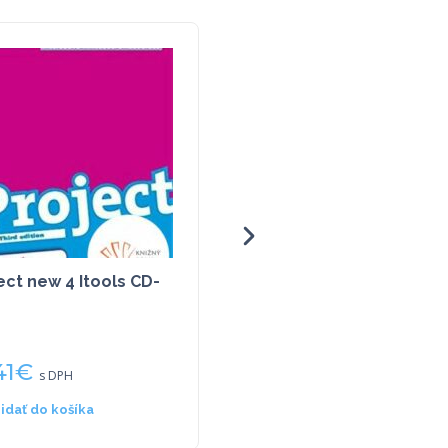
ect new 4 Itools CD-
Biologie
41
€
121,47
€
s DPH
s DPH
ridať do košíka
Viac info