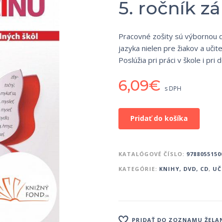
5. ročník z
Pracovné zošity sú výbornou 
jazyka nielen pre žiakov a učit
Poslúžia pri práci v škole i pri
6,09
€
s DPH
Pridať do košíka
KATALÓGOVÉ ČÍSLO:
9788055150
KATEGÓRIE:
KNIHY, DVD, CD
,
UČ
PRIDAŤ DO ZOZNAMU ŽELA