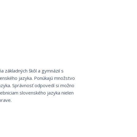
ňa základných škôl a gymnázií s
ovenského jazyka. Ponúkajú množstvo
jazyka. Správnosť odpovedí si možno
čebniciam slovenského jazyka nielen
prave.