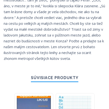
mesteckách… tam je život,“ pomyslel si capko Peter. „Och,
áno, v meste je to iné,“ kvokla si sliepocka Klára zasnene. „Sú
tam krásne domy a všade je vela obchodov, nie ako tu na
dvore.“ A pretože chceli vediet viac, jedného dna sa vybrali
na cestu po velkých aj malých mestách. Chceli by ste sa tiež
vydat na malé mestské dobrodružstvo? Triast sa od zimy v
ladovom Jakutsku, zohriat sa v púštnom meste Jazd, alebo
nazriet do budúcnosti v meste Konza? Podte a pridajte sa k
našim malým cestovatelom. Len otvorte prvú z bohato
ilustrovaných stránok tejto knihy a nechajte sa ocarit
zhonom metropol všetkých kútov sveta.
SÚVISIACE PRODUKTY