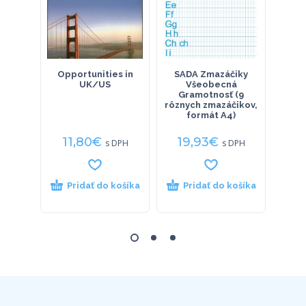
Opportunities in
SADA Zmazáčiky
333 t
UK/US
Všeobecná
MS O
Gramotnosť (9
rôznych zmazáčikov,
formát A4)
11,80
€
19,93
€
9
s DPH
s DPH
Pridať do košíka
Pridať do košíka
P