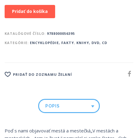
Pridať do košíka
KATALÓGOVÉ ČÍSLO:
9788000056395
KATEGÓRIE:
ENCYKLOPÉDIE, FAKTY
,
KNIHY, DVD, CD
PRIDAŤ DO ZOZNAMU ŽELANÍ
POPIS
Poď s nami objavovať mestá a mestečká„V mestách a