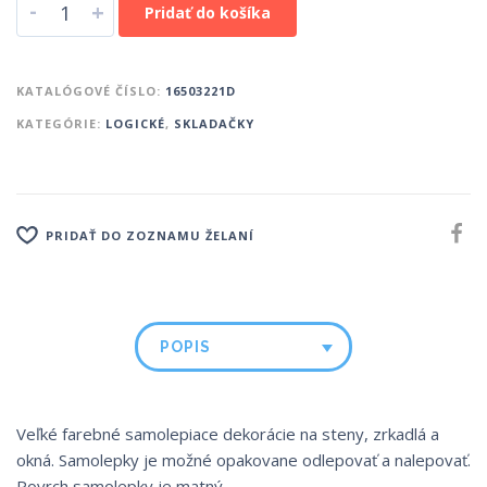
-
+
Pridať do košíka
KATALÓGOVÉ ČÍSLO:
16503221D
KATEGÓRIE:
LOGICKÉ
,
SKLADAČKY
PRIDAŤ DO ZOZNAMU ŽELANÍ
POPIS
Veľké farebné samolepiace dekorácie na steny, zrkadlá a
okná. Samolepky je možné opakovane odlepovať a nalepovať.
Povrch samolepky je matný.