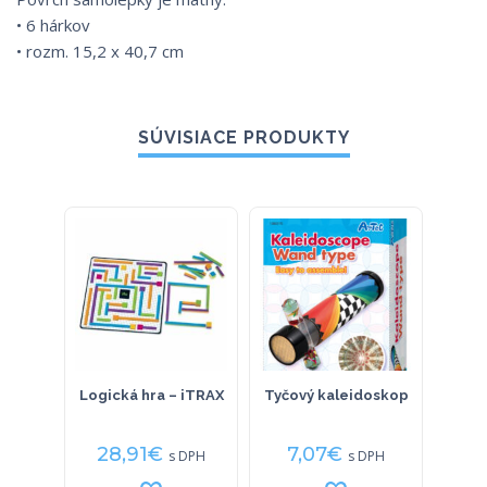
• 6 hárkov
• rozm. 15,2 x 40,7 cm
SÚVISIACE PRODUKTY
Logická hra – iTRAX
Tyčový kaleidoskop
Ď
28,91
€
7,07
€
7
s DPH
s DPH