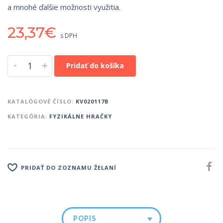
a mnohé ďalšie možnosti využitia.
23,37
€
s DPH
-
+
Pridať do košíka
KATALÓGOVÉ ČÍSLO:
KV020117B
KATEGÓRIA:
FYZIKÁLNE HRAČKY
PRIDAŤ DO ZOZNAMU ŽELANÍ
POPIS