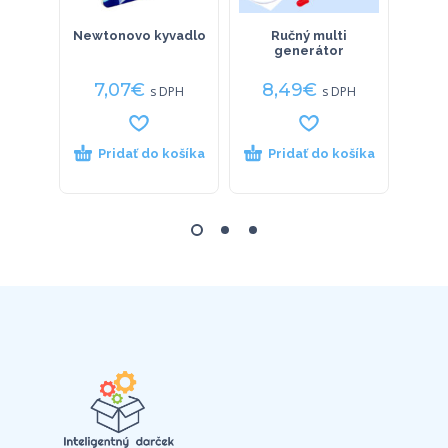
Newtonovo kyvadlo
Ručný multi
Ne
generátor
7,07
€
8,49
€
12
s DPH
s DPH
Pridať do košíka
Pridať do košíka
P