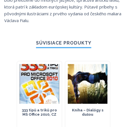
bolo preložené do mnohých jazykov, spracúva antickú látku,
ktorá patrí k základom európskej kultúry. Pútavé príbehy s
pôvodnými ilustráciami z prvého vydania od českého maliara
Václava Fialu.
SÚVISIACE PRODUKTY
333 tipů a triků pro
Kniha – Dialógy s
SA
MS Office 2010, CZ
dušou
Ma
Zma
P