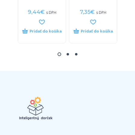
9,44
€
7,35
€
6
s DPH
s DPH
Pridať do košíka
Pridať do košíka
P