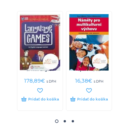
Language Games
Náměty pro
Filoz
CD-ROM Network
multikulturní
British English
výchovu, CZ
178,89
€
16,38
€
1
s DPH
s DPH
Pridať do košíka
Pridať do košíka
P