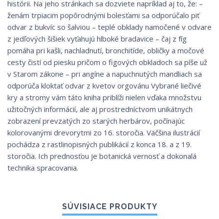
histórii. Na jeho stránkach sa dozviete napríklad aj to, že: –
ženám trpiacim popôrodnými bolesťami sa odporúčalo piť
odvar z bukvíc so šalviou – teplé obklady namočené v odvare
z jedľových šišiek vyťahujú hlboké bradavice – čaj z fíg
pomáha pri kašli, nachladnutí, bronchitíde, obličky a močové
cesty čistí od piesku pričom o figových obkladoch sa píše už
v Starom zákone – pri angíne a napuchnutých mandliach sa
odporúča kloktať odvar z kvetov orgovánu Vybrané liečivé
kry a stromy vám táto kniha priblíži nielen vďaka množstvu
užitočných informácií, ale aj prostredníctvom unikátnych
zobrazení prevzatých zo starých herbárov, počínajúc
kolorovanými drevorytmi zo 16. storočia. Väčšina ilustrácií
pochádza z rastlinopisných publikácií z konca 18. a z 19.
storočia. Ich prednosťou je botanická vernosť a dokonalá
technika spracovania.
SÚVISIACE PRODUKTY