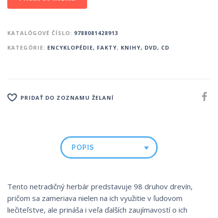
KATALÓGOVÉ ČÍSLO:
9788081428913
KATEGÓRIE:
ENCYKLOPÉDIE, FAKTY
,
KNIHY, DVD, CD
PRIDAŤ DO ZOZNAMU ŽELANÍ
POPIS
Tento netradičný herbár predstavuje 98 druhov drevín,
pričom sa zameriava nielen na ich využitie v ľudovom
liečiteľstve, ale prináša i veľa ďalších zaujímavostí o ich