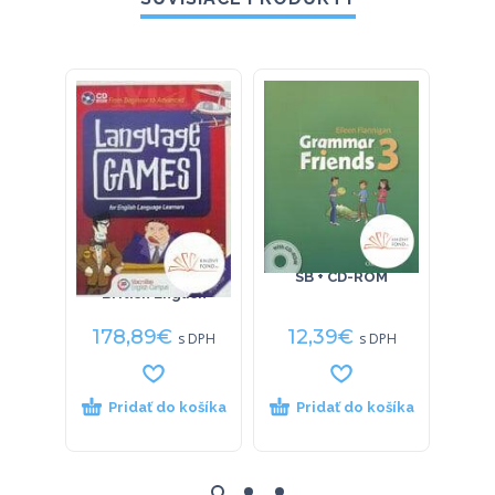
Language Games
Grammar friends 3
Politi
CD-ROM Network
SB + CD-ROM
British English
178,89
€
12,39
€
14
s DPH
s DPH
Pridať do košíka
Pridať do košíka
P