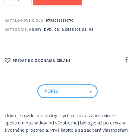
KATALÓGOVÉ ČÍSLO:
9788086285870
KATEGÓRIE:
KNIHY, DVD, CD
,
UČEBNICE SŠ, VŠ
PRIDAŤ DO ZOZNAMU ŽELANÍ
POPIS
Učivo je rozdelené do logických celkov a zahŕňa široké
spektrum poznatkov od všeobecnej biológie až po ochranu
životného prostredia. Prvá kapitola sa zaoberá vlastnosťami