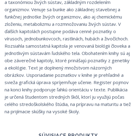
a taxonómiou živých sústav, základným rozdelením
organizmov. Venuje sa bunke ako základnej stavebnej a
funkčnej jednotke živých organizmov, ako aj chemickému
zloženiu, metabolizmu a rozmnožovaniu živých sústav. V
ďalších kapitolách postupne podáva cenné poznatky o
vírusoch, jednobunkovcoch, rastlinách, hubách a živočíchoch.
Rozsiahla samostatná kapitola je venovaná biológii človeka a
jednotlivým sústavám ľudského tela. Obohatením knihy sú aj
obe záverečné kapitoly, ktoré prinášajú poznatky z genetiky
a ekológie. Text je doplnený množstvom názorných
obrázkov. Usporiadanie poznatkov v knihe je prehľadné a
svieža grafická úprava spríjemňuje učenie. Register pojmov
na konci knihy podporuje ľahkú orientáciu v texte. Publikácia
je určená študentom stredných škôl, ktorí ju využijú počas
celého stredoškolského štúdia, na prípravu na maturitu a tiež
na prijímacie skúšky na vysoké školy.
SÚVISIACE PRODUKTY