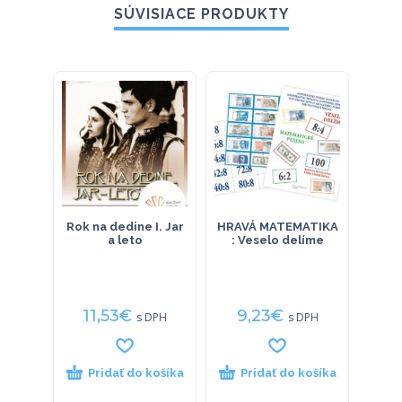
SÚVISIACE PRODUKTY
Rok na dedine I. Jar
HRAVÁ MATEMATIKA
SA
a leto
: Veselo delíme
Gr
rôzny
11,53
€
9,23
€
19
s DPH
s DPH
Pridať do košíka
Pridať do košíka
P