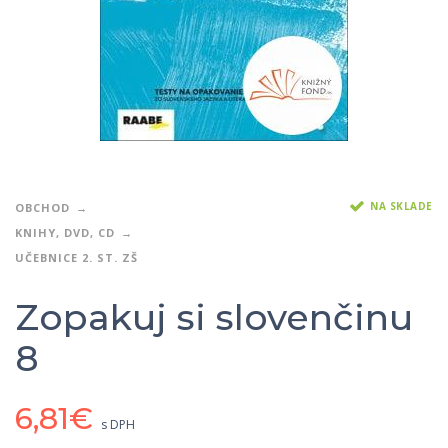
NA SKLADE
OBCHOD
KNIHY, DVD, CD
UČEBNICE 2. ST. ZŠ
Zopakuj si slovenčinu
8
6,81
€
s DPH