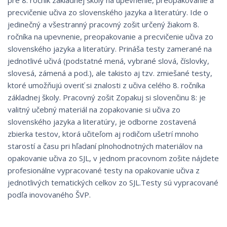
pre 8. ročník základnej školy na upevnenie, preopakovanie a
precvičenie učiva zo slovenského jazyka a literatúry. Ide o
jedinečný a všestranný pracovný zošit určený žiakom 8.
ročníka na upevnenie, preopakovanie a precvičenie učiva zo
slovenského jazyka a literatúry. Prináša testy zamerané na
jednotlivé učivá (podstatné mená, vybrané slová, číslovky,
slovesá, zámená a pod.), ale takisto aj tzv. zmiešané testy,
ktoré umožňujú overiť si znalosti z učiva celého 8. ročníka
základnej školy. Pracovný zošit Zopakuj si slovenčinu 8: je
valitný učebný materiál na zopakovanie si učiva zo
slovenského jazyka a literatúry, je odborne zostavená
zbierka testov, ktorá učiteľom aj rodičom ušetrí mnoho
starostí a času pri hľadaní plnohodnotných materiálov na
opakovanie učiva zo SJL, v jednom pracovnom zošite nájdete
profesionálne vypracované testy na opakovanie učiva z
jednotlivých tematických celkov zo SJL.Testy sú vypracované
podľa inovovaného ŠVP.